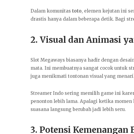
Dalam komunitas
toto
, elemen kejutan ini s
drastis hanya dalam beberapa detik. Bagi str
2. Visual dan Animasi y
Slot Megaways biasanya hadir dengan desain
mata. Ini membuatnya sangat cocok untuk st
juga menikmati tontonan visual yang menari
Streamer Indo sering memilih game ini kare
penonton lebih lama. Apalagi ketika momen
suasana langsung berubah jadi lebih seru.
3. Potensi Kemenangan 