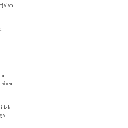
rjalan
h
ran
mainan
tidak
gga