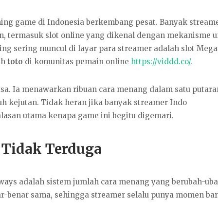
ming game di Indonesia berkembang pesat. Banyak stream
n, termasuk slot online yang dikenal dengan mekanisme u
ling sering muncul di layar para streamer adalah slot Meg
ah
toto
di komunitas pemain online
https://viddd.co/
.
sa. Ia menawarkan ribuan cara menang dalam satu putara
h kejutan. Tidak heran jika banyak streamer Indo
alasan utama kenapa game ini begitu digemari.
 Tidak Terduga
gaways adalah sistem jumlah cara menang yang berubah-uba
nar-benar sama, sehingga streamer selalu punya momen ba