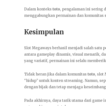
Dalam konteks
toto
, pengalaman ini sering 
menggabungkan permainan dan komunitas se
Kesimpulan
Slot Megaways berhasil menjadi salah satu 
antara gameplay dinamis, visual menarik, d
yang variatif, permainan ini selalu memberik
Tidak heran jika dalam komunitas
toto
, slot
“hidup” untuk konten streaming. Namun, sep
dengan bijak dan tetap menjaga keseimbang
Pada akhirnya, daya tarik utama dari game i