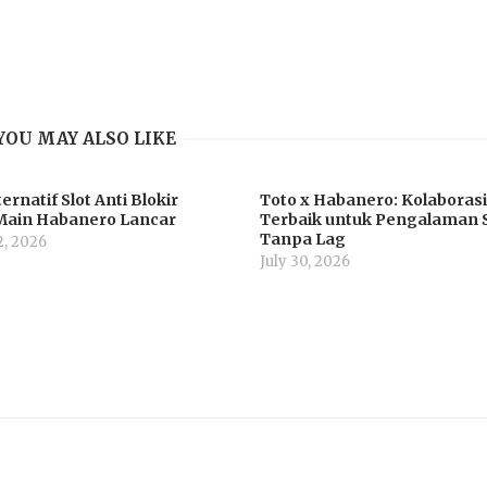
YOU MAY ALSO LIKE
ternatif Slot Anti Blokir
Toto x Habanero: Kolaboras
Main Habanero Lancar
Terbaik untuk Pengalaman S
Tanpa Lag
2, 2026
July 30, 2026