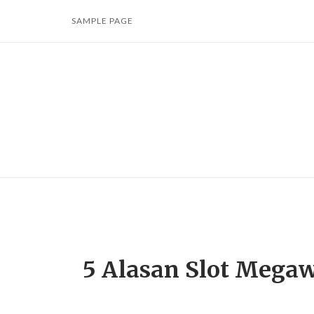
Skip
SAMPLE PAGE
to
content
5 Alasan Slot Megaw