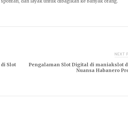
spontan, dan layak untuk dibagikan ke banyak orang.
NEXT
i Slot
Pengalaman Slot Digital di maniakslot 
Nuansa Habanero P