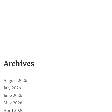
Archives
August 2026
July 2026
June 2026
May 2026
April 2026