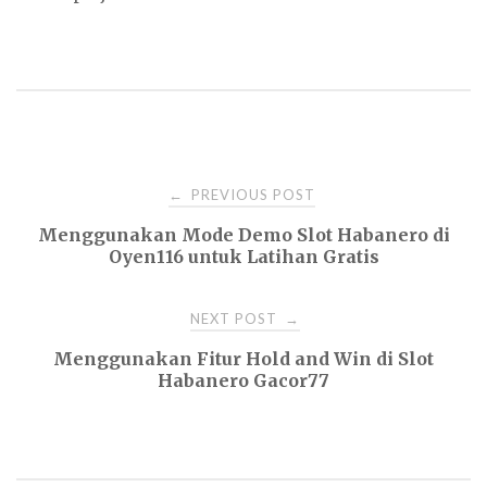
Post
PREVIOUS POST
←
Menggunakan Mode Demo Slot Habanero di
navigation
Oyen116 untuk Latihan Gratis
NEXT POST
→
Menggunakan Fitur Hold and Win di Slot
Habanero Gacor77