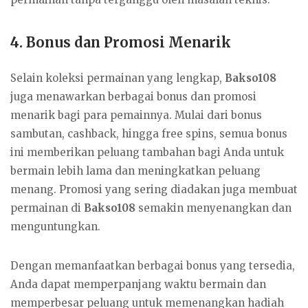
4.
Bonus dan Promosi Menarik
Selain koleksi permainan yang lengkap,
Bakso108
juga menawarkan berbagai bonus dan promosi
menarik bagi para pemainnya. Mulai dari bonus
sambutan, cashback, hingga free spins, semua bonus
ini memberikan peluang tambahan bagi Anda untuk
bermain lebih lama dan meningkatkan peluang
menang. Promosi yang sering diadakan juga membuat
permainan di
Bakso108
semakin menyenangkan dan
menguntungkan.
Dengan memanfaatkan berbagai bonus yang tersedia,
Anda dapat memperpanjang waktu bermain dan
memperbesar peluang untuk memenangkan hadiah