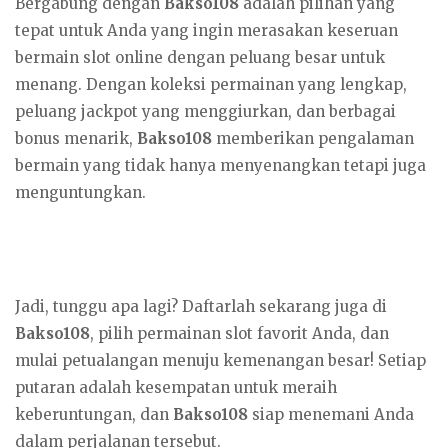
Bergabung dengan
Bakso108
adalah pilihan yang
tepat untuk Anda yang ingin merasakan keseruan
bermain slot online dengan peluang besar untuk
menang. Dengan koleksi permainan yang lengkap,
peluang jackpot yang menggiurkan, dan berbagai
bonus menarik,
Bakso108
memberikan pengalaman
bermain yang tidak hanya menyenangkan tetapi juga
menguntungkan.
Jadi, tunggu apa lagi? Daftarlah sekarang juga di
Bakso108
, pilih permainan slot favorit Anda, dan
mulai petualangan menuju kemenangan besar! Setiap
putaran adalah kesempatan untuk meraih
keberuntungan, dan
Bakso108
siap menemani Anda
dalam perjalanan tersebut.