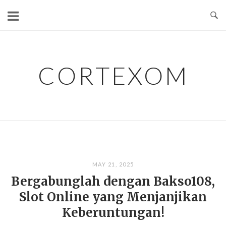
Skip
to
content
CORTEXOM
MAY 21, 2025
Bergabunglah dengan Bakso108,
Slot Online yang Menjanjikan
Keberuntungan!