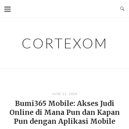
Skip
to
content
CORTEXOM
JUNE 11, 2024
Bumi365 Mobile: Akses Judi
Online di Mana Pun dan Kapan
Pun dengan Aplikasi Mobile