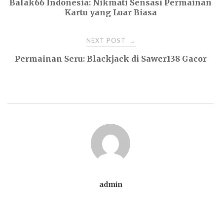
Balak66 Indonesia: Nikmati Sensasi Permainan
navigation
Kartu yang Luar Biasa
NEXT POST
→
Permainan Seru: Blackjack di Sawer138 Gacor
admin