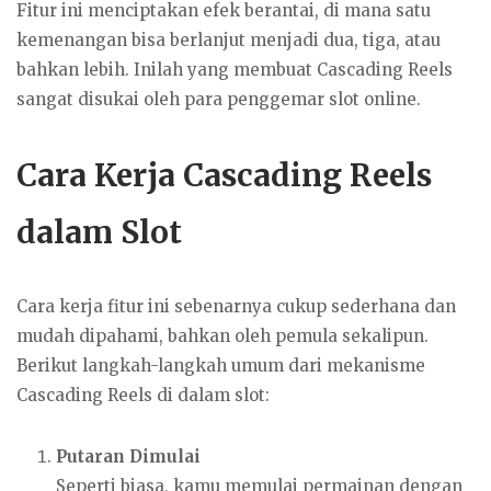
Fitur ini menciptakan efek berantai, di mana satu
kemenangan bisa berlanjut menjadi dua, tiga, atau
bahkan lebih. Inilah yang membuat Cascading Reels
sangat disukai oleh para penggemar slot online.
Cara Kerja Cascading Reels
dalam Slot
Cara kerja fitur ini sebenarnya cukup sederhana dan
mudah dipahami, bahkan oleh pemula sekalipun.
Berikut langkah-langkah umum dari mekanisme
Cascading Reels di dalam slot:
Putaran Dimulai
Seperti biasa, kamu memulai permainan dengan