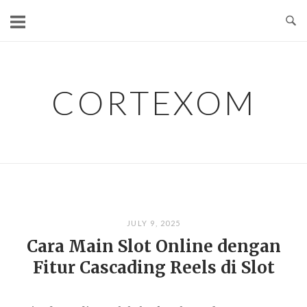
Skip
to
content
CORTEXOM
JULY 9, 2025
Cara Main Slot Online dengan
Fitur Cascading Reels di Slot