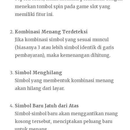
menekan tombol spin pada game slot yang
memiliki fitur ini.
Kombinasi Menang Terdeteksi
Jika kombinasi simbol yang sesuai muncul
(biasanya 3 atau lebih simbol identik di garis
pembayaran), maka kemenangan dihitung.
Simbol Menghilang
Simbol yang membentuk kombinasi menang
akan hilang dari layar.
Simbol Baru Jatuh dari Atas
Simbol-simbol baru akan menggantikan ruang
kosong tersebut, menciptakan peluang baru
untuk menang.