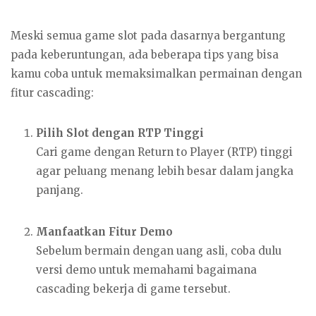
Meski semua game slot pada dasarnya bergantung
pada keberuntungan, ada beberapa tips yang bisa
kamu coba untuk memaksimalkan permainan dengan
fitur cascading:
Pilih Slot dengan RTP Tinggi
Cari game dengan Return to Player (RTP) tinggi
agar peluang menang lebih besar dalam jangka
panjang.
Manfaatkan Fitur Demo
Sebelum bermain dengan uang asli, coba dulu
versi demo untuk memahami bagaimana
cascading bekerja di game tersebut.