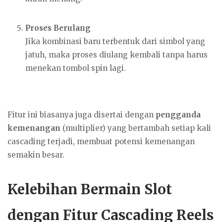
Proses Berulang
Jika kombinasi baru terbentuk dari simbol yang
jatuh, maka proses diulang kembali tanpa harus
menekan tombol spin lagi.
Fitur ini biasanya juga disertai dengan
pengganda
kemenangan
(multiplier) yang bertambah setiap kali
cascading terjadi, membuat potensi kemenangan
semakin besar.
Kelebihan Bermain Slot
dengan Fitur Cascading Reels