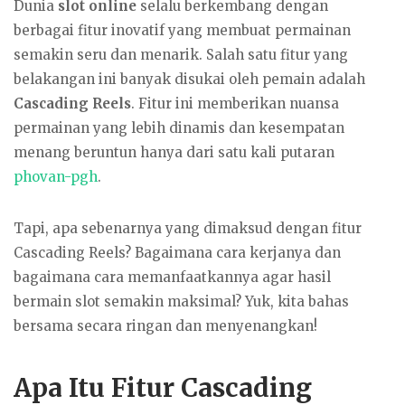
Dunia
slot online
selalu berkembang dengan
berbagai fitur inovatif yang membuat permainan
semakin seru dan menarik. Salah satu fitur yang
belakangan ini banyak disukai oleh pemain adalah
Cascading Reels
. Fitur ini memberikan nuansa
permainan yang lebih dinamis dan kesempatan
menang beruntun hanya dari satu kali putaran
phovan-pgh
.
Tapi, apa sebenarnya yang dimaksud dengan fitur
Cascading Reels? Bagaimana cara kerjanya dan
bagaimana cara memanfaatkannya agar hasil
bermain slot semakin maksimal? Yuk, kita bahas
bersama secara ringan dan menyenangkan!
Apa Itu Fitur Cascading