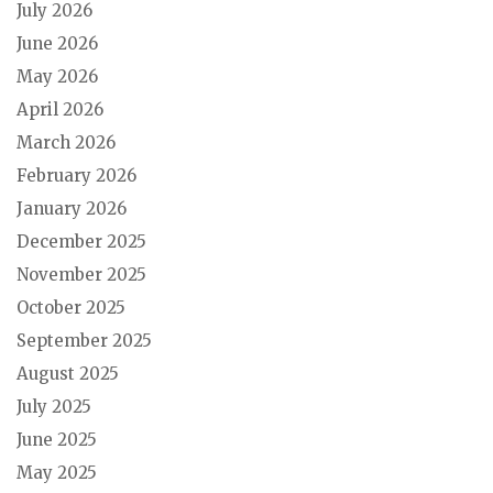
July 2026
June 2026
May 2026
April 2026
March 2026
February 2026
January 2026
December 2025
November 2025
October 2025
September 2025
August 2025
July 2025
June 2025
May 2025