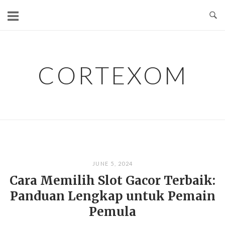
Skip
to
content
CORTEXOM
JUNE 5, 2024
Cara Memilih Slot Gacor Terbaik:
Panduan Lengkap untuk Pemain
Pemula