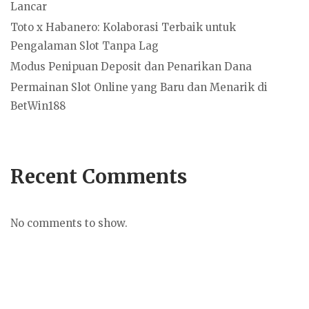
Lancar
Toto x Habanero: Kolaborasi Terbaik untuk
Pengalaman Slot Tanpa Lag
Modus Penipuan Deposit dan Penarikan Dana
Permainan Slot Online yang Baru dan Menarik di
BetWin188
Recent Comments
No comments to show.