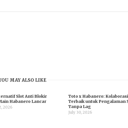
YOU MAY ALSO LIKE
ternatif Slot Anti Blokir
Toto x Habanero: Kolaboras
Main Habanero Lancar
Terbaik untuk Pengalaman S
Tanpa Lag
2, 2026
July 30, 2026