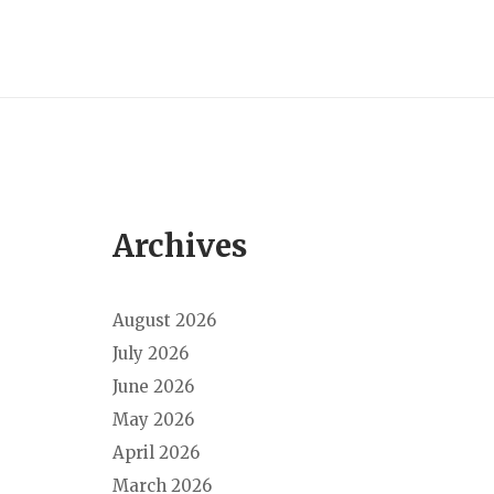
Archives
August 2026
July 2026
June 2026
May 2026
April 2026
March 2026