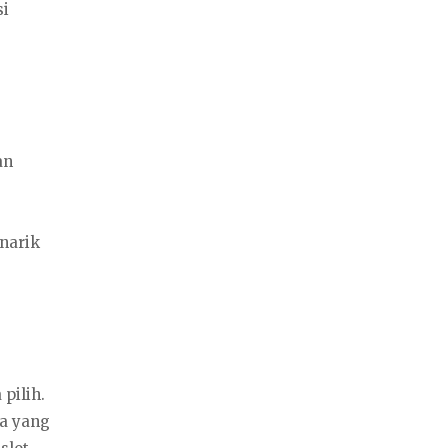
si
an
narik
pilih.
ra yang