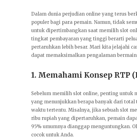
Dalam dunia perjudian online yang terus berk
populer bagi para pemain. Namun, tidak semu
untuk dipertimbangkan saat memilih slot on
tingkat pembayaran yang tinggi berarti pe
pertaruhkan lebih besar. Mari kita jelajahi 
dapat memaksimalkan pengalaman bermain
1.
Memahami Konsep RTP (Re
Sebelum memilih slot online, penting untuk
yang menunjukkan berapa banyak dari total
waktu tertentu. Misalnya, jika sebuah slot me
ribu rupiah yang dipertaruhkan, pemain dapa
95% umumnya dianggap menguntungkan. Oleh 
cocok untuk Anda.