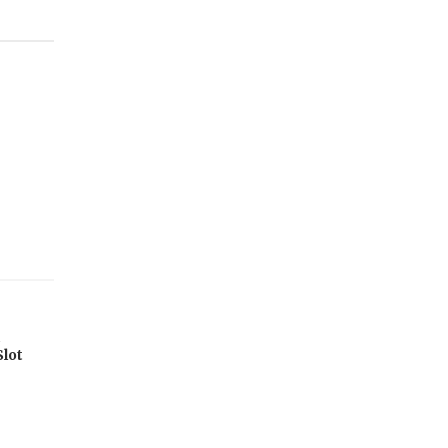
i
lot