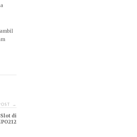
da
sambil
lam
 POST
→
Slot di
MPO212