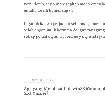
versi demo, serta menerapkan manajemen ba
untuk meraih kemenangan.
Ingatlah bahwa perjudian seharusnya menjad
selalu ingat untuk bermain dengan tanggun
setiap petualangan slot online yang Anda jal
Post
PREVIOUS POST
←
Apa yang Membuat Indowin88 Menonjol 
navigation
Slot Online?