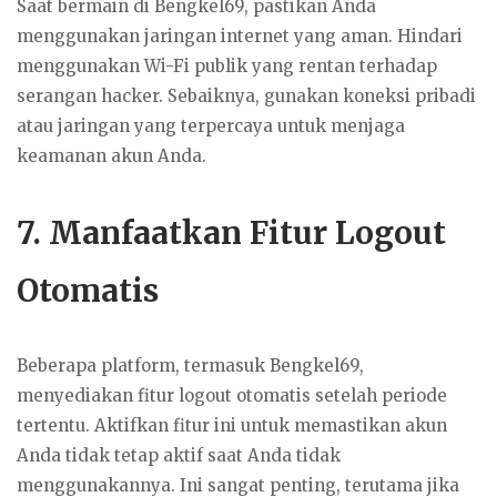
Saat bermain di Bengkel69, pastikan Anda
menggunakan jaringan internet yang aman. Hindari
menggunakan Wi-Fi publik yang rentan terhadap
serangan hacker. Sebaiknya, gunakan koneksi pribadi
atau jaringan yang terpercaya untuk menjaga
keamanan akun Anda.
7.
Manfaatkan Fitur Logout
Otomatis
Beberapa platform, termasuk Bengkel69,
menyediakan fitur logout otomatis setelah periode
tertentu. Aktifkan fitur ini untuk memastikan akun
Anda tidak tetap aktif saat Anda tidak
menggunakannya. Ini sangat penting, terutama jika