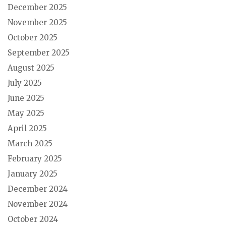
December 2025
November 2025
October 2025
September 2025
August 2025
July 2025
June 2025
May 2025
April 2025
March 2025
February 2025
January 2025
December 2024
November 2024
October 2024