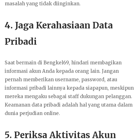
masalah yang tidak diinginkan.
4.
Jaga Kerahasiaan Data
Pribadi
Saat bermain di Bengkel69, hindari membagikan
informasi akun Anda kepada orang lain. Jangan
pernah memberikan username, password, atau
informasi pribadi lainnya kepada siapapun, meskipun
mereka mengaku sebagai staff dukungan pelanggan.
Keamanan data pribadi adalah hal yang utama dalam
dunia perjudian online.
5.
Periksa Aktivitas Akun