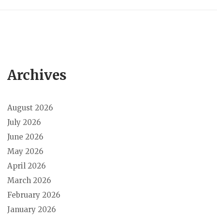
Archives
August 2026
July 2026
June 2026
May 2026
April 2026
March 2026
February 2026
January 2026