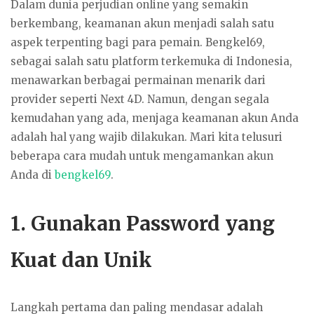
Dalam dunia perjudian online yang semakin
berkembang, keamanan akun menjadi salah satu
aspek terpenting bagi para pemain. Bengkel69,
sebagai salah satu platform terkemuka di Indonesia,
menawarkan berbagai permainan menarik dari
provider seperti Next 4D. Namun, dengan segala
kemudahan yang ada, menjaga keamanan akun Anda
adalah hal yang wajib dilakukan. Mari kita telusuri
beberapa cara mudah untuk mengamankan akun
Anda di
bengkel69
.
1.
Gunakan Password yang
Kuat dan Unik
Langkah pertama dan paling mendasar adalah