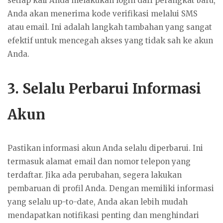
setiap kali Anda melakukan login dari perangkat baru,
Anda akan menerima kode verifikasi melalui SMS
atau email. Ini adalah langkah tambahan yang sangat
efektif untuk mencegah akses yang tidak sah ke akun
Anda.
3.
Selalu Perbarui Informasi
Akun
Pastikan informasi akun Anda selalu diperbarui. Ini
termasuk alamat email dan nomor telepon yang
terdaftar. Jika ada perubahan, segera lakukan
pembaruan di profil Anda. Dengan memiliki informasi
yang selalu up-to-date, Anda akan lebih mudah
mendapatkan notifikasi penting dan menghindari