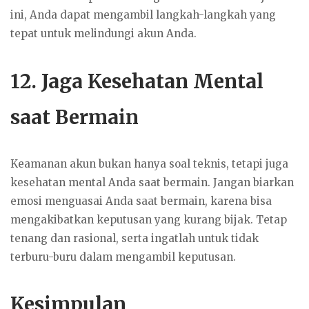
ini, Anda dapat mengambil langkah-langkah yang
tepat untuk melindungi akun Anda.
12.
Jaga Kesehatan Mental
saat Bermain
Keamanan akun bukan hanya soal teknis, tetapi juga
kesehatan mental Anda saat bermain. Jangan biarkan
emosi menguasai Anda saat bermain, karena bisa
mengakibatkan keputusan yang kurang bijak. Tetap
tenang dan rasional, serta ingatlah untuk tidak
terburu-buru dalam mengambil keputusan.
Kesimpulan