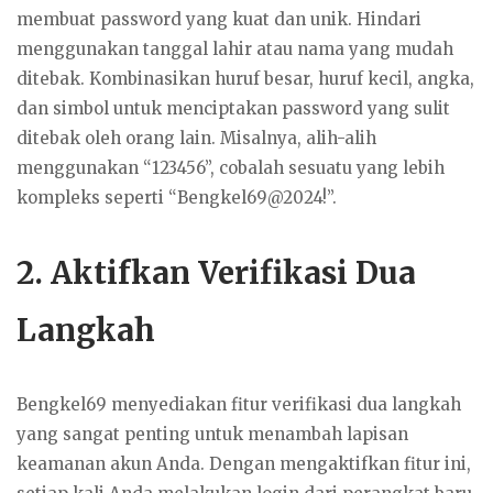
membuat password yang kuat dan unik. Hindari
menggunakan tanggal lahir atau nama yang mudah
ditebak. Kombinasikan huruf besar, huruf kecil, angka,
dan simbol untuk menciptakan password yang sulit
ditebak oleh orang lain. Misalnya, alih-alih
menggunakan “123456”, cobalah sesuatu yang lebih
kompleks seperti “Bengkel69@2024!”.
2.
Aktifkan Verifikasi Dua
Langkah
Bengkel69 menyediakan fitur verifikasi dua langkah
yang sangat penting untuk menambah lapisan
keamanan akun Anda. Dengan mengaktifkan fitur ini,