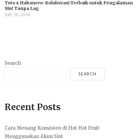
Toto x Habanero: Kolaborasi Terbaik untuk Pengalaman
Slot Tanpa Lag
July 30, 2026
Search
SEARCH
Recent Posts
Cara Menang Konsisten di Hot Hot Fruit
Menggunakan Akun Slot