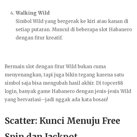
Walking Wild
Simbol Wild yang bergerak ke kiri atau kanan di
setiap putaran. Muncul di beberapa slot Habanero
dengan fitur kreatif.
Bermain slot dengan fitur Wild bukan cuma
menyenangkan, tapi juga bikin tegang karena satu
simbol saja bisa mengubah hasil akhir. Di topcer88
login, banyak game Habanero dengan jenis-jenis Wild
yang bervariasi—jadi nggak ada kata bosan!
Scatter: Kunci Menuju Free
Spin dan Jackpot