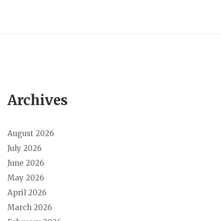
Archives
August 2026
July 2026
June 2026
May 2026
April 2026
March 2026