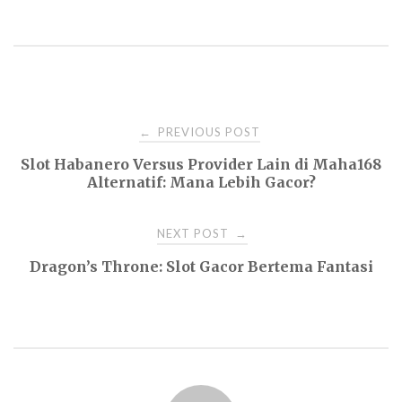
Post
PREVIOUS POST
←
Slot Habanero Versus Provider Lain di Maha168
navigation
Alternatif: Mana Lebih Gacor?
NEXT POST
→
Dragon’s Throne: Slot Gacor Bertema Fantasi