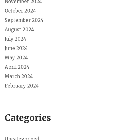
November 2024
October 2024
September 2024
August 2024
July 2024
June 2024
May 2024
April 2024
March 2024
February 2024
Categories
Uncategorized