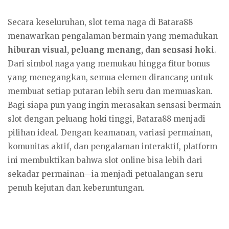
Secara keseluruhan, slot tema naga di Batara88
menawarkan pengalaman bermain yang memadukan
hiburan visual, peluang menang, dan sensasi hoki
.
Dari simbol naga yang memukau hingga fitur bonus
yang menegangkan, semua elemen dirancang untuk
membuat setiap putaran lebih seru dan memuaskan.
Bagi siapa pun yang ingin merasakan sensasi bermain
slot dengan peluang hoki tinggi, Batara88 menjadi
pilihan ideal. Dengan keamanan, variasi permainan,
komunitas aktif, dan pengalaman interaktif, platform
ini membuktikan bahwa slot online bisa lebih dari
sekadar permainan—ia menjadi petualangan seru
penuh kejutan dan keberuntungan.