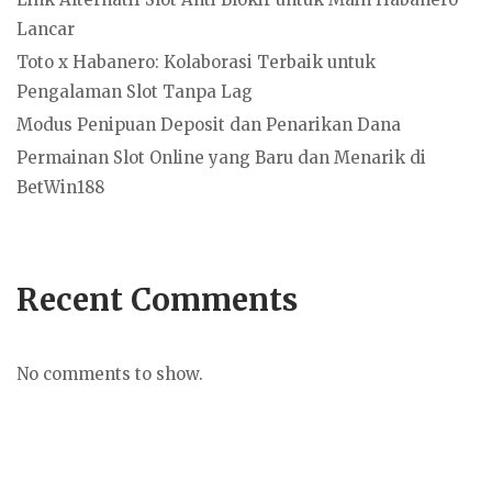
Lancar
Toto x Habanero: Kolaborasi Terbaik untuk
Pengalaman Slot Tanpa Lag
Modus Penipuan Deposit dan Penarikan Dana
Permainan Slot Online yang Baru dan Menarik di
BetWin188
Recent Comments
No comments to show.