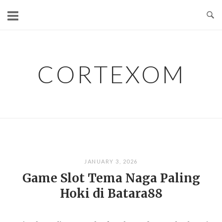
Skip
to
content
CORTEXOM
JANUARY 3, 2026
Game Slot Tema Naga Paling
Hoki di Batara88