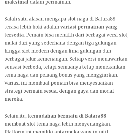
maksimal
dalam permainan.
Salah satu alasan mengapa slot naga di Batara88
terasa lebih hoki adalah
variasi permainan yang
tersedia
. Pemain bisa memilih dari berbagai versi slot,
mulai dari yang sederhana dengan tiga gulungan
hingga slot modern dengan lima gulungan dan
berbagai jalur kemenangan. Setiap versi menawarkan
sensasi berbeda, tetapi semuanya tetap menekankan
tema naga dan peluang bonus yang menggiurkan.
Variasi ini membuat pemain bisa menyesuaikan
strategi bermain sesuai dengan gaya dan modal
mereka.
Selain itu,
kemudahan bermain di Batara88
membuat slot tema naga lebih menyenangkan.
Platform ini memiliki antarmuka yang intuitif,