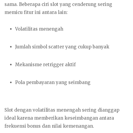
sama. Beberapa ciri slot yang cenderung sering
memicu fitur ini antara lain:
Volatilitas menengah
Jumlah simbol scatter yang cukup banyak
Mekanisme retrigger aktif
Pola pembayaran yang seimbang
Slot dengan volatilitas menengah sering dianggap
ideal karena memberikan keseimbangan antara
frekuensi bonus dan nilai kemenangan.