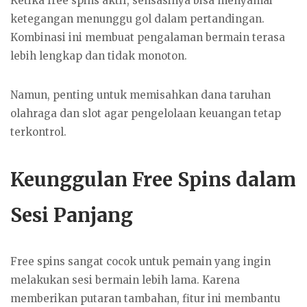
Ketika free spins aktif, sensasinya bisa menyamai
ketegangan menunggu gol dalam pertandingan.
Kombinasi ini membuat pengalaman bermain terasa
lebih lengkap dan tidak monoton.
Namun, penting untuk memisahkan dana taruhan
olahraga dan slot agar pengelolaan keuangan tetap
terkontrol.
Keunggulan Free Spins dalam
Sesi Panjang
Free spins sangat cocok untuk pemain yang ingin
melakukan sesi bermain lebih lama. Karena
memberikan putaran tambahan, fitur ini membantu