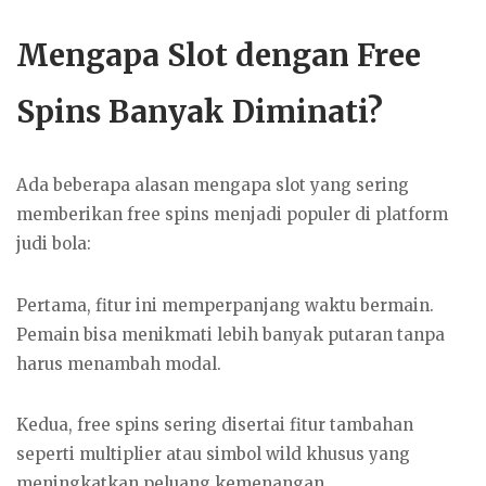
Mengapa Slot dengan Free
Spins Banyak Diminati?
Ada beberapa alasan mengapa slot yang sering
memberikan free spins menjadi populer di platform
judi bola:
Pertama, fitur ini memperpanjang waktu bermain.
Pemain bisa menikmati lebih banyak putaran tanpa
harus menambah modal.
Kedua, free spins sering disertai fitur tambahan
seperti multiplier atau simbol wild khusus yang
meningkatkan peluang kemenangan.