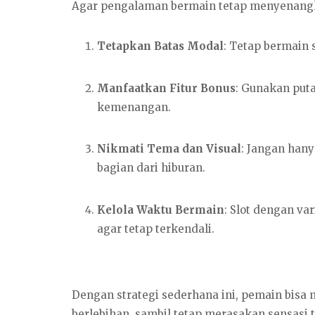
Agar pengalaman bermain tetap menyenangkan
Tetapkan Batas Modal
: Tetap bermain 
Manfaatkan Fitur Bonus
: Gunakan put
kemenangan.
Nikmati Tema dan Visual
: Jangan hany
bagian dari hiburan.
Kelola Waktu Bermain
: Slot dengan va
agar tetap terkendali.
Dengan strategi sederhana ini, pemain bisa
berlebihan, sambil tetap merasakan sensasi 