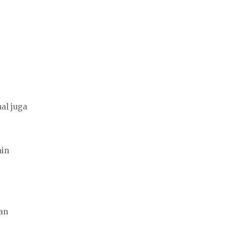
al juga
ain
an