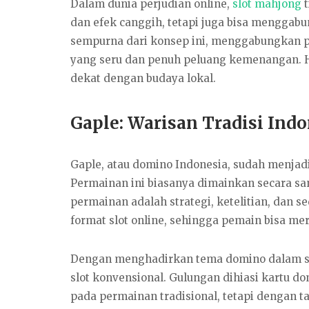
Dalam dunia perjudian online,
slot mahjong
t
dan efek canggih, tetapi juga bisa menggabu
sempurna dari konsep ini, menggabungkan 
yang seru dan penuh peluang kemenangan. H
dekat dengan budaya lokal.
Gaple: Warisan Tradisi Indo
Gaple, atau domino Indonesia, sudah menjad
Permainan ini biasanya dimainkan secara sant
permainan adalah strategi, ketelitian, dan 
format slot online, sehingga pemain bisa mer
Dengan menghadirkan tema domino dalam s
slot konvensional. Gulungan dihiasi kartu 
pada permainan tradisional, tetapi dengan t