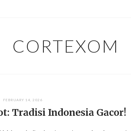
CORTEXOM
FEBRUARY 14, 2026
t: Tradisi Indonesia Gacor!