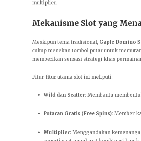
multiplier.
Mekanisme Slot yang Mena
Meskipun tema tradisional,
Gaple Domino S
cukup menekan tombol putar untuk memutar 
memberikan sensasi strategi khas permainan
Fitur-fitur utama slot ini meliputi:
Wild dan Scatter
: Membantu membentuk
Putaran Gratis (Free Spins)
: Memberik
Multiplier
: Menggandakan kemenangan
seperti saat mendapat kombinasi langka 