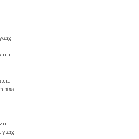
 yang
 tema
men,
n bisa
kan
t yang