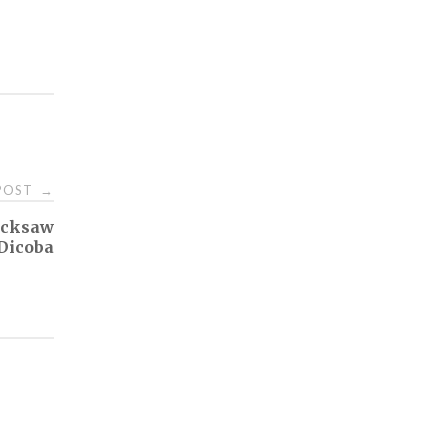
 POST
→
acksaw
Dicoba