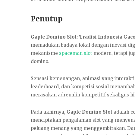
Penutup
Gaple Domino Slot: Tradisi Indonesia Gaco
memadukan budaya lokal dengan inovasi dig
mekanisme
spaceman slot
modern, tetapi ju
domino.
Sensasi kemenangan, animasi yang interakti
leaderboard, dan kompetisi sosial menamba
merasakan adrenalin kompetitif sekaligus hi
Pada akhirnya,
Gaple Domino Slot
adalah co
menciptakan pengalaman slot yang menyena
peluang menang yang menggembirakan. Dari wa