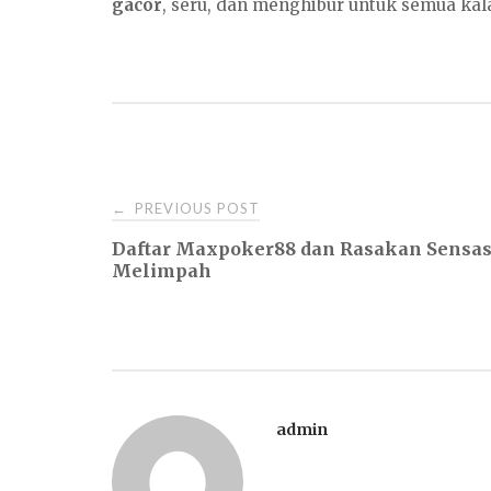
gacor
, seru, dan menghibur untuk semua ka
Post
PREVIOUS POST
←
Daftar Maxpoker88 dan Rasakan Sensasi
navigation
Melimpah
admin