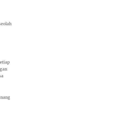
seolah
etiap
ngan
sa
enang