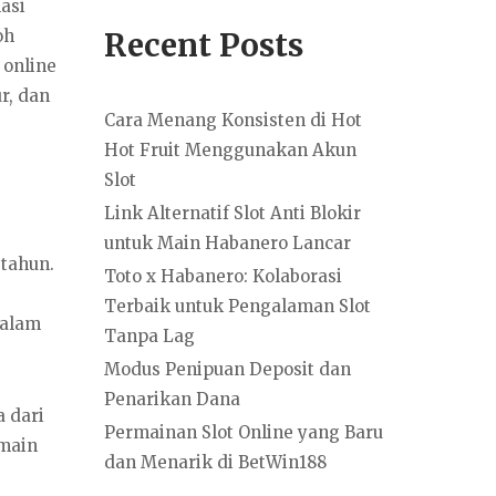
asi
Recent Posts
oh
 online
r, dan
Cara Menang Konsisten di Hot
Hot Fruit Menggunakan Akun
Slot
Link Alternatif Slot Anti Blokir
untuk Main Habanero Lancar
 tahun.
Toto x Habanero: Kolaborasi
Terbaik untuk Pengalaman Slot
dalam
Tanpa Lag
Modus Penipuan Deposit dan
Penarikan Dana
 dari
Permainan Slot Online yang Baru
emain
dan Menarik di BetWin188