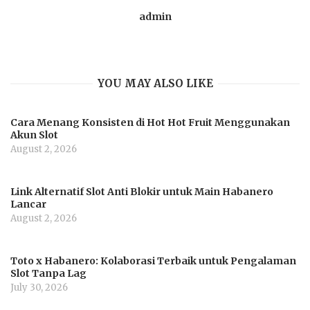
admin
YOU MAY ALSO LIKE
Cara Menang Konsisten di Hot Hot Fruit Menggunakan
Akun Slot
August 2, 2026
Link Alternatif Slot Anti Blokir untuk Main Habanero
Lancar
August 2, 2026
Toto x Habanero: Kolaborasi Terbaik untuk Pengalaman
Slot Tanpa Lag
July 30, 2026