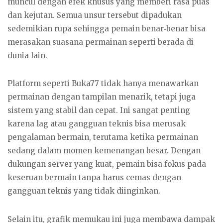
muncul dengan efek khusus yang memberi rasa puas
dan kejutan. Semua unsur tersebut dipadukan
sedemikian rupa sehingga pemain benar‑benar bisa
merasakan suasana permainan seperti berada di
dunia lain.
Platform seperti Buka77 tidak hanya menawarkan
permainan dengan tampilan menarik, tetapi juga
sistem yang stabil dan cepat. Ini sangat penting
karena lag atau gangguan teknis bisa merusak
pengalaman bermain, terutama ketika permainan
sedang dalam momen kemenangan besar. Dengan
dukungan server yang kuat, pemain bisa fokus pada
keseruan bermain tanpa harus cemas dengan
gangguan teknis yang tidak diinginkan.
Selain itu, grafik memukau ini juga membawa dampak