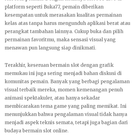
platform seperti Buka77, pemain diberikan
kesempatan untuk merasakan kualitas permainan
kelas atas tanpa harus mengunduh aplikasi berat atau
perangkat tambahan lainnya. Cukup buka dan pilih
permainan favoritmu, maka sensasi visual yang
menawan pun langsung siap dinikmati.
Terakhir, keseruan bermain slot dengan grafik
memukau ini juga sering menjadi bahan diskusi di
komunitas pemain. Banyak yang berbagi pengalaman
visual terbaik mereka, momen kemenangan penuh
animasi spektakuler, atau hanya sekadar
membicarakan tema game yang paling memikat. Ini
menunjukkan bahwa pengalaman visual tidak hanya
menjadi aspek teknis semata, tetapi juga bagian dari
budaya bermain slot online.