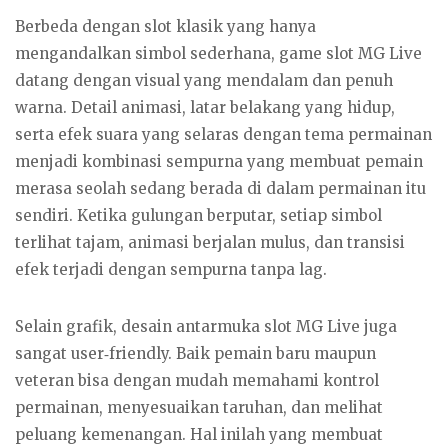
Berbeda dengan slot klasik yang hanya
mengandalkan simbol sederhana, game slot MG Live
datang dengan visual yang mendalam dan penuh
warna. Detail animasi, latar belakang yang hidup,
serta efek suara yang selaras dengan tema permainan
menjadi kombinasi sempurna yang membuat pemain
merasa seolah sedang berada di dalam permainan itu
sendiri. Ketika gulungan berputar, setiap simbol
terlihat tajam, animasi berjalan mulus, dan transisi
efek terjadi dengan sempurna tanpa lag.
Selain grafik, desain antarmuka slot MG Live juga
sangat user‑friendly. Baik pemain baru maupun
veteran bisa dengan mudah memahami kontrol
permainan, menyesuaikan taruhan, dan melihat
peluang kemenangan. Hal inilah yang membuat