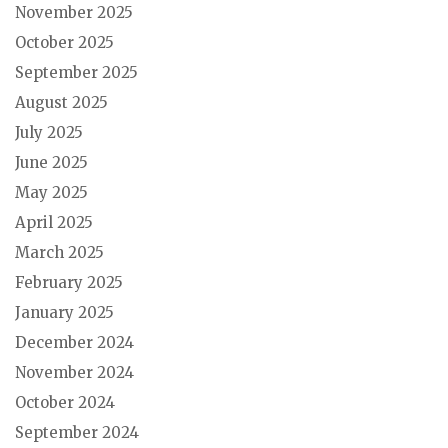
November 2025
October 2025
September 2025
August 2025
July 2025
June 2025
May 2025
April 2025
March 2025
February 2025
January 2025
December 2024
November 2024
October 2024
September 2024