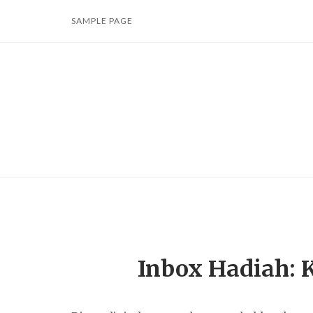
Skip
SAMPLE PAGE
to
content
Inbox Hadiah: 