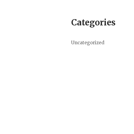
Categories
Uncategorized