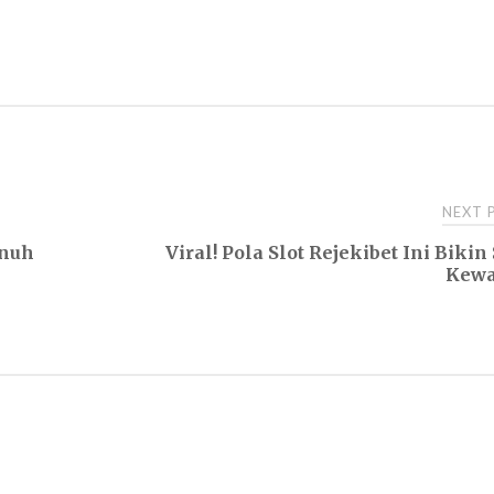
NEXT
enuh
Viral! Pola Slot Rejekibet Ini Bikin
Kewa