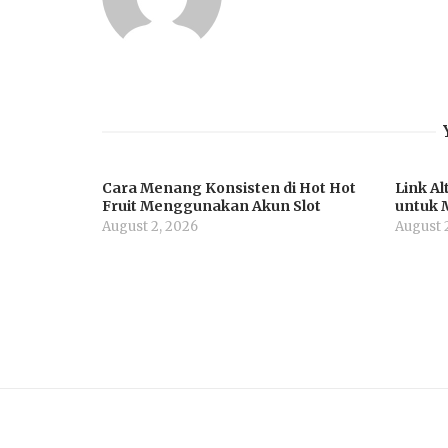
Cara Menang Konsisten di Hot Hot
Link Al
Fruit Menggunakan Akun Slot
untuk 
August 2, 2026
August 