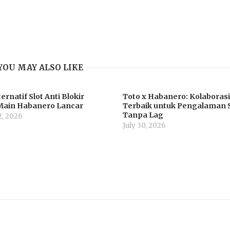
YOU MAY ALSO LIKE
ternatif Slot Anti Blokir
Toto x Habanero: Kolaboras
Main Habanero Lancar
Terbaik untuk Pengalaman S
Tanpa Lag
2, 2026
July 30, 2026