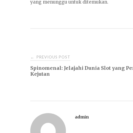
yang menunggu untuk ditemukan.
Post
PREVIOUS POST
←
Spinomenal: Jelajahi Dunia Slot yang P
navigation
Kejutan
admin