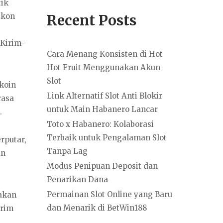
tik
Recent Posts
ikon
 Kirim-
Cara Menang Konsisten di Hot
Hot Fruit Menggunakan Akun
Slot
 koin
Link Alternatif Slot Anti Blokir
rasa
untuk Main Habanero Lancar
.
Toto x Habanero: Kolaborasi
Terbaik untuk Pengalaman Slot
rputar,
Tanpa Lag
an
Modus Penipuan Deposit dan
Penarikan Dana
Permainan Slot Online yang Baru
 akan
dan Menarik di BetWin188
irim