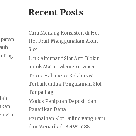
Recent Posts
Cara Menang Konsisten di Hot
epatan
Hot Fruit Menggunakan Akun
jauh
Slot
enting
Link Alternatif Slot Anti Blokir
untuk Main Habanero Lancar
Toto x Habanero: Kolaborasi
Terbaik untuk Pengalaman Slot
Tanpa Lag
lah
Modus Penipuan Deposit dan
ahkan
Penarikan Dana
emain
Permainan Slot Online yang Baru
dan Menarik di BetWin188