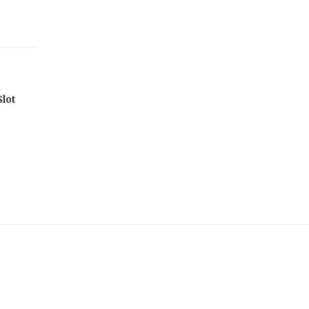
i
lot