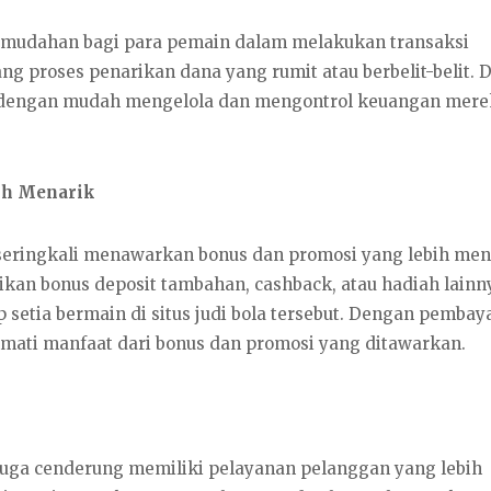
mudahan bagi para pemain dalam melakukan transaksi
ng proses penarikan dana yang rumit atau berbelit-belit.
 dengan mudah mengelola dan mengontrol keuangan mere
ih Menarik
 seringkali menawarkan bonus dan promosi yang lebih men
kan bonus deposit tambahan, cashback, atau hadiah lainn
p setia bermain di situs judi bola tersebut. Dengan pembay
mati manfaat dari bonus dan promosi yang ditawarkan.
 juga cenderung memiliki pelayanan pelanggan yang lebih