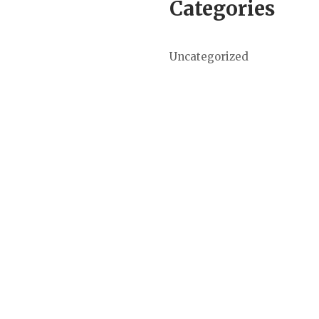
Categories
Uncategorized