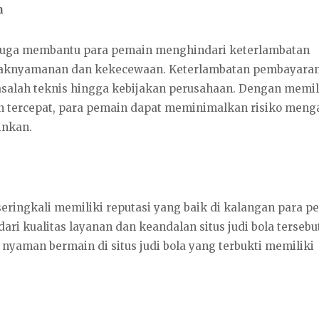
n
t juga membantu para pemain menghindari keterlambatan
aknyamanan dan kekecewaan. Keterlambatan pembayaran
masalah teknis hingga kebijakan perusahaan. Dengan memil
n tercepat, para pemain dapat meminimalkan risiko meng
inkan.
seringkali memiliki reputasi yang baik di kalangan para p
i kualitas layanan dan keandalan situs judi bola tersebut
yaman bermain di situs judi bola yang terbukti memiliki