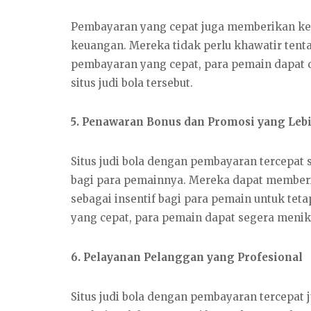
Pembayaran yang cepat juga memberikan ke
keuangan. Mereka tidak perlu khawatir tenta
pembayaran yang cepat, para pemain dapat
situs judi bola tersebut.
5. Penawaran Bonus dan Promosi yang Leb
Situs judi bola dengan pembayaran tercepat
bagi para pemainnya. Mereka dapat memberi
sebagai insentif bagi para pemain untuk teta
yang cepat, para pemain dapat segera menik
6. Pelayanan Pelanggan yang Profesional
Situs judi bola dengan pembayaran tercepat