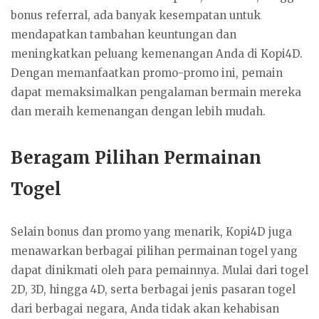
bonus referral, ada banyak kesempatan untuk
mendapatkan tambahan keuntungan dan
meningkatkan peluang kemenangan Anda di Kopi4D.
Dengan memanfaatkan promo-promo ini, pemain
dapat memaksimalkan pengalaman bermain mereka
dan meraih kemenangan dengan lebih mudah.
Beragam Pilihan Permainan
Togel
Selain bonus dan promo yang menarik, Kopi4D juga
menawarkan berbagai pilihan permainan togel yang
dapat dinikmati oleh para pemainnya. Mulai dari togel
2D, 3D, hingga 4D, serta berbagai jenis pasaran togel
dari berbagai negara, Anda tidak akan kehabisan