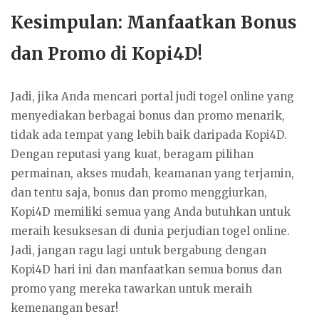
Kesimpulan: Manfaatkan Bonus
dan Promo di Kopi4D!
Jadi, jika Anda mencari portal judi togel online yang
menyediakan berbagai bonus dan promo menarik,
tidak ada tempat yang lebih baik daripada Kopi4D.
Dengan reputasi yang kuat, beragam pilihan
permainan, akses mudah, keamanan yang terjamin,
dan tentu saja, bonus dan promo menggiurkan,
Kopi4D memiliki semua yang Anda butuhkan untuk
meraih kesuksesan di dunia perjudian togel online.
Jadi, jangan ragu lagi untuk bergabung dengan
Kopi4D hari ini dan manfaatkan semua bonus dan
promo yang mereka tawarkan untuk meraih
kemenangan besar!