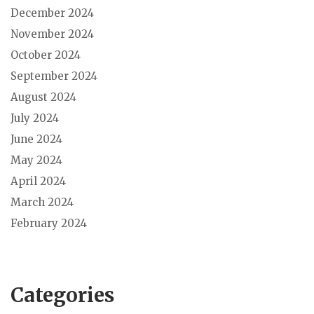
December 2024
November 2024
October 2024
September 2024
August 2024
July 2024
June 2024
May 2024
April 2024
March 2024
February 2024
Categories