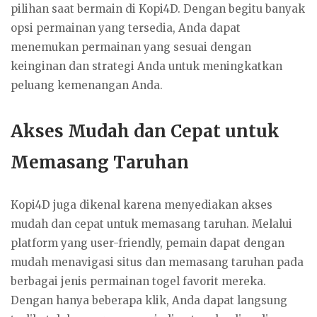
pilihan saat bermain di Kopi4D. Dengan begitu banyak
opsi permainan yang tersedia, Anda dapat
menemukan permainan yang sesuai dengan
keinginan dan strategi Anda untuk meningkatkan
peluang kemenangan Anda.
Akses Mudah dan Cepat untuk
Memasang Taruhan
Kopi4D juga dikenal karena menyediakan akses
mudah dan cepat untuk memasang taruhan. Melalui
platform yang user-friendly, pemain dapat dengan
mudah menavigasi situs dan memasang taruhan pada
berbagai jenis permainan togel favorit mereka.
Dengan hanya beberapa klik, Anda dapat langsung