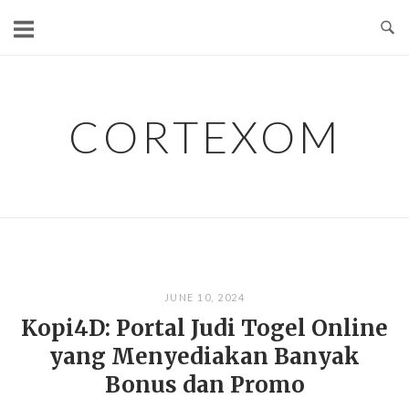
Skip
to
content
CORTEXOM
JUNE 10, 2024
Kopi4D: Portal Judi Togel Online
yang Menyediakan Banyak
Bonus dan Promo