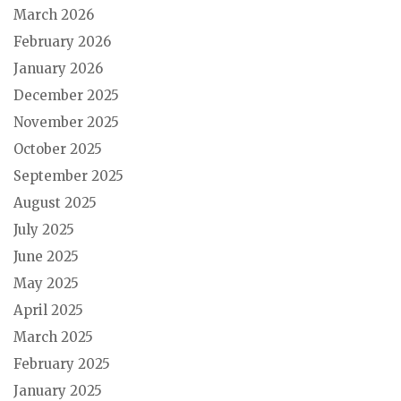
March 2026
February 2026
January 2026
December 2025
November 2025
October 2025
September 2025
August 2025
July 2025
June 2025
May 2025
April 2025
March 2025
February 2025
January 2025