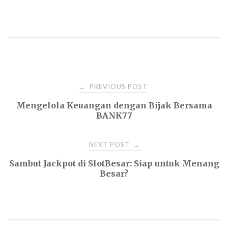
Post
PREVIOUS POST
←
Mengelola Keuangan dengan Bijak Bersama
navigation
BANK77
NEXT POST
→
Sambut Jackpot di SlotBesar: Siap untuk Menang
Besar?