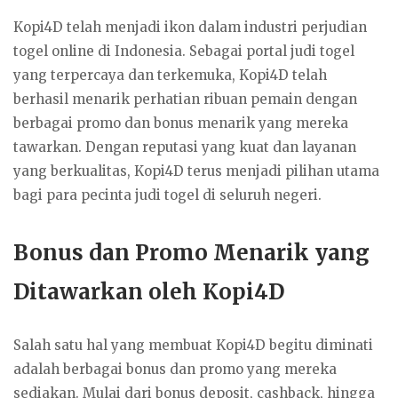
Kopi4D telah menjadi ikon dalam industri perjudian
togel online di Indonesia. Sebagai portal judi togel
yang terpercaya dan terkemuka, Kopi4D telah
berhasil menarik perhatian ribuan pemain dengan
berbagai promo dan bonus menarik yang mereka
tawarkan. Dengan reputasi yang kuat dan layanan
yang berkualitas, Kopi4D terus menjadi pilihan utama
bagi para pecinta judi togel di seluruh negeri.
Bonus dan Promo Menarik yang
Ditawarkan oleh Kopi4D
Salah satu hal yang membuat Kopi4D begitu diminati
adalah berbagai bonus dan promo yang mereka
sediakan. Mulai dari bonus deposit, cashback, hingga