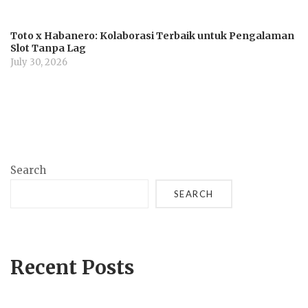
Toto x Habanero: Kolaborasi Terbaik untuk Pengalaman
Slot Tanpa Lag
July 30, 2026
Search
SEARCH
Recent Posts