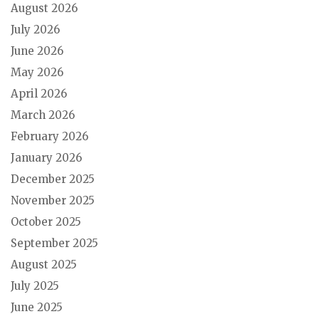
August 2026
July 2026
June 2026
May 2026
April 2026
March 2026
February 2026
January 2026
December 2025
November 2025
October 2025
September 2025
August 2025
July 2025
June 2025