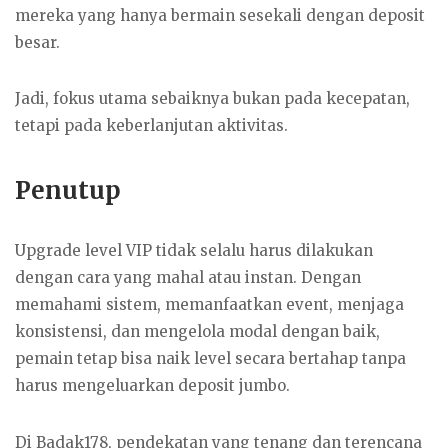
mereka yang hanya bermain sesekali dengan deposit
besar.
Jadi, fokus utama sebaiknya bukan pada kecepatan,
tetapi pada keberlanjutan aktivitas.
Penutup
Upgrade level VIP tidak selalu harus dilakukan
dengan cara yang mahal atau instan. Dengan
memahami sistem, memanfaatkan event, menjaga
konsistensi, dan mengelola modal dengan baik,
pemain tetap bisa naik level secara bertahap tanpa
harus mengeluarkan deposit jumbo.
Di Badak178, pendekatan yang tenang dan terencana