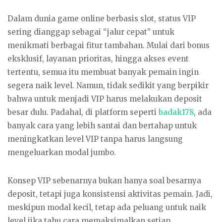
Dalam dunia game online berbasis slot, status VIP
sering dianggap sebagai “jalur cepat” untuk
menikmati berbagai fitur tambahan. Mulai dari bonus
eksklusif, layanan prioritas, hingga akses event
tertentu, semua itu membuat banyak pemain ingin
segera naik level. Namun, tidak sedikit yang berpikir
bahwa untuk menjadi VIP harus melakukan deposit
besar dulu. Padahal, di platform seperti
badak178
, ada
banyak cara yang lebih santai dan bertahap untuk
meningkatkan level VIP tanpa harus langsung
mengeluarkan modal jumbo.
Konsep VIP sebenarnya bukan hanya soal besarnya
deposit, tetapi juga konsistensi aktivitas pemain. Jadi,
meskipun modal kecil, tetap ada peluang untuk naik
level jika tahu cara memaksimalkan setiap