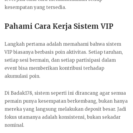
kesempatan yang tersedia.
Pahami Cara Kerja Sistem VIP
Langkah pertama adalah memahami bahwa sistem
VIP biasanya berbasis poin aktivitas. Setiap taruhan,
setiap sesi bermain, dan setiap partisipasi dalam
event bisa memberikan kontribusi terhadap
akumulasi poin.
Di Badak178, sistem seperti ini dirancang agar semua
pemain punya kesempatan berkembang, bukan hanya
mereka yang langsung melakukan deposit besar. Jadi
fokus utamanya adalah konsistensi, bukan sekadar
nominal.