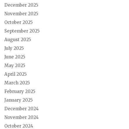
December 2025
November 2025
October 2025
September 2025
August 2025
July 2025
June 2025
May 2025
April 2025
March 2025
February 2025
January 2025
December 2024
November 2024
October 2024