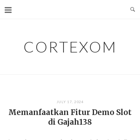
Skip
to
content
CORTEXOM
JULY 17, 2024
Memanfaatkan Fitur Demo Slot
di Gajah138