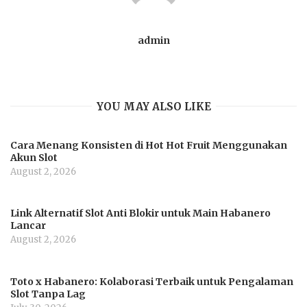
admin
YOU MAY ALSO LIKE
Cara Menang Konsisten di Hot Hot Fruit Menggunakan
Akun Slot
August 2, 2026
Link Alternatif Slot Anti Blokir untuk Main Habanero
Lancar
August 2, 2026
Toto x Habanero: Kolaborasi Terbaik untuk Pengalaman
Slot Tanpa Lag