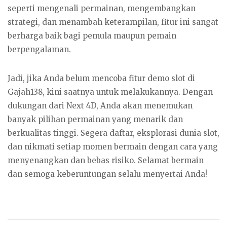
seperti mengenali permainan, mengembangkan
strategi, dan menambah keterampilan, fitur ini sangat
berharga baik bagi pemula maupun pemain
berpengalaman.
Jadi, jika Anda belum mencoba fitur demo slot di
Gajah138, kini saatnya untuk melakukannya. Dengan
dukungan dari Next 4D, Anda akan menemukan
banyak pilihan permainan yang menarik dan
berkualitas tinggi. Segera daftar, eksplorasi dunia slot,
dan nikmati setiap momen bermain dengan cara yang
menyenangkan dan bebas risiko. Selamat bermain
dan semoga keberuntungan selalu menyertai Anda!