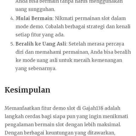
Anda bisa bermain tanpa harus menggunakan
uang sungguhan.
Mulai Bermain
: Nikmati permainan slot dalam
mode demo. Cobalah berbagai strategi dan kenali
setiap fitur yang ada.
Beralih ke Uang Asli
: Setelah merasa percaya
diri dan memahami permainan, Anda bisa beralih
ke mode uang asli untuk meraih kemenangan
yang sebenarnya.
Kesimpulan
Memanfaatkan fitur demo slot di Gajah138 adalah
langkah cerdas bagi siapa pun yang ingin menikmati
pengalaman bermain slot dengan lebih maksimal.
Dengan berbagai keuntungan yang ditawarkan,