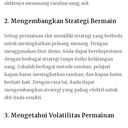
akhirnya memasang taruhan uang asli.
2. Mengembangkan Strategi Bermain
Setiap permainan slot memiliki strategi yang berbeda
untuk meningkatkan peluang menang. Dengan
menggunakan fitur demo, Anda dapat bereksperimen
dengan berbagai strategi tanpa risiko kehilangan
uang. Cobalah berbagai metode taruhan, pelajari
kapan harus meningkatkan taruhan, dan kapan harus
berhati-hati. Dengan cara ini, Anda dapat
mengembangkan strategi yang paling efektif untuk
diri Anda sendiri.
3. Mengetahui Volatilitas Permainan