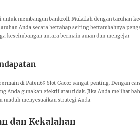
i untuk membangun bankroll. Mulailah dengan taruhan kec
 taruhan Anda secara bertahap seiring bertambahnya pen
ga keseimbangan antara bermain aman dan mengejar
endapatan
rmain di Paten69 Slot Gacor sangat penting. Dengan cara
ng Anda gunakan efektif atau tidak. Jika Anda melihat ba
gan mudah menyesuaikan strategi Anda.
n dan Kekalahan