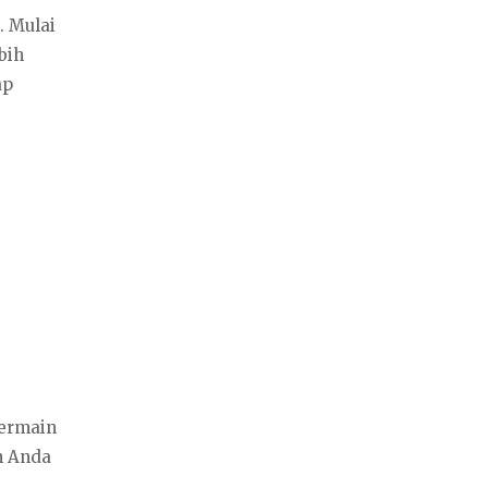
 Mulai
bih
ap
bermain
h Anda