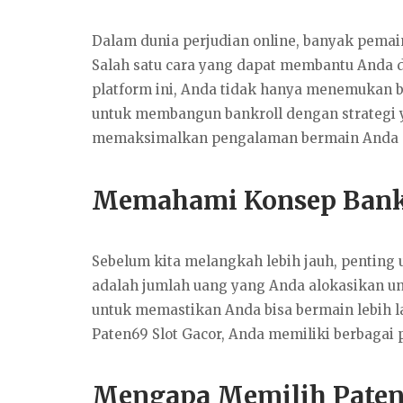
Dalam dunia perjudian online, banyak pemai
Salah satu cara yang dapat membantu Anda 
platform ini, Anda tidak hanya menemukan b
untuk membangun bankroll dengan strategi ya
memaksimalkan pengalaman bermain Anda d
Memahami Konsep Bank
Sebelum kita melangkah lebih jauh, pentin
adalah jumlah uang yang Anda alokasikan un
untuk memastikan Anda bisa bermain lebih 
Paten69 Slot Gacor, Anda memiliki berbagai
Mengapa Memilih Paten6