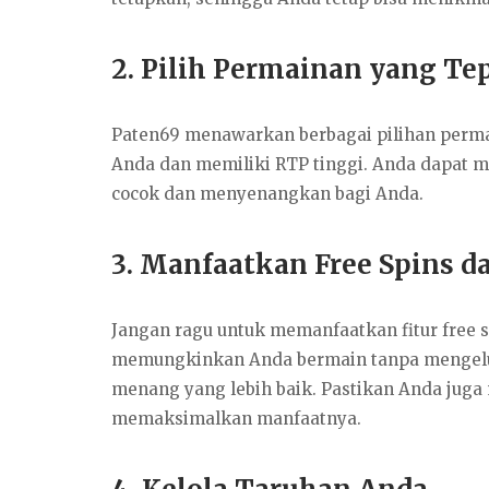
2. Pilih Permainan yang Te
Paten69 menawarkan berbagai pilihan permai
Anda dan memiliki RTP tinggi. Anda dapat
cocok dan menyenangkan bagi Anda.
3. Manfaatkan Free Spins d
Jangan ragu untuk memanfaatkan fitur free sp
memungkinkan Anda bermain tanpa mengelua
menang yang lebih baik. Pastikan Anda juga
memaksimalkan manfaatnya.