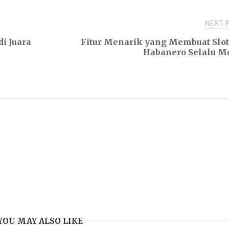
NEXT
i Juara
Fitur Menarik yang Membuat Slot
Habanero Selalu M
YOU MAY ALSO LIKE