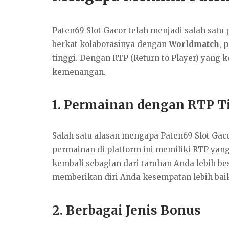
Paten69 Slot Gacor telah menjadi salah satu 
berkat kolaborasinya dengan
Worldmatch
, 
tinggi. Dengan RTP (Return to Player) yang 
kemenangan.
1. Permainan dengan RTP T
Salah satu alasan mengapa Paten69 Slot Gac
permainan di platform ini memiliki RTP yan
kembali sebagian dari taruhan Anda lebih b
memberikan diri Anda kesempatan lebih bai
2. Berbagai Jenis Bonus