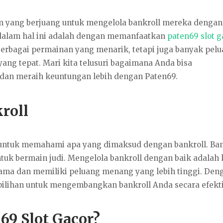
n yang berjuang untuk mengelola bankroll mereka dengan 
dalam hal ini adalah dengan memanfaatkan
paten69 slot g
erbagai permainan yang menarik, tetapi juga banyak pel
ng tepat. Mari kita telusuri bagaimana Anda bisa
an meraih keuntungan lebih dengan Paten69.
roll
g untuk memahami apa yang dimaksud dengan bankroll. Ban
tuk bermain judi. Mengelola bankroll dengan baik adalah 
lama dan memiliki peluang menang yang lebih tinggi. Den
 pilihan untuk mengembangkan bankroll Anda secara efekti
9 Slot Gacor?