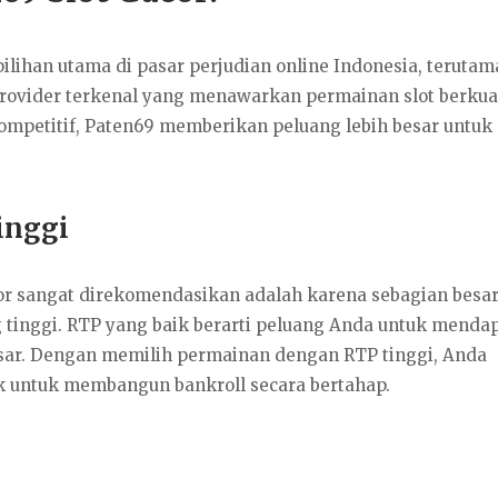
pilihan utama di pasar perjudian online Indonesia, terutam
provider terkenal yang menawarkan permainan slot berkua
kompetitif, Paten69 memberikan peluang lebih besar untuk
inggi
or sangat direkomendasikan adalah karena sebagian besa
g tinggi. RTP yang baik berarti peluang Anda untuk menda
esar. Dengan memilih permainan dengan RTP tinggi, Anda
k untuk membangun bankroll secara bertahap.