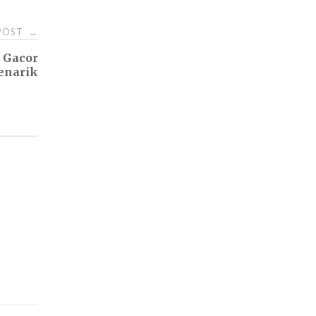
 POST
→
 Gacor
enarik