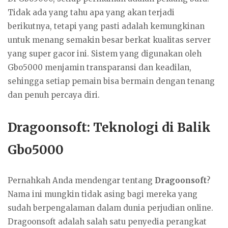
Tidak ada yang tahu apa yang akan terjadi
berikutnya, tetapi yang pasti adalah kemungkinan
untuk menang semakin besar berkat kualitas server
yang super gacor ini. Sistem yang digunakan oleh
Gbo5000 menjamin transparansi dan keadilan,
sehingga setiap pemain bisa bermain dengan tenang
dan penuh percaya diri.
Dragoonsoft: Teknologi di Balik
Gbo5000
Pernahkah Anda mendengar tentang
Dragoonsoft
?
Nama ini mungkin tidak asing bagi mereka yang
sudah berpengalaman dalam dunia perjudian online.
Dragoonsoft adalah salah satu penyedia perangkat