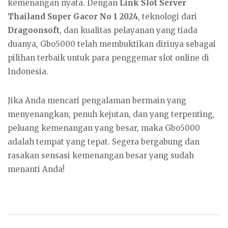
kemenangan nyata. Dengan
Link Slot Server
Thailand Super Gacor No 1 2024
, teknologi dari
Dragoonsoft
, dan kualitas pelayanan yang tiada
duanya, Gbo5000 telah membuktikan dirinya sebagai
pilihan terbaik untuk para penggemar slot online di
Indonesia.
Jika Anda mencari pengalaman bermain yang
menyenangkan, penuh kejutan, dan yang terpenting,
peluang kemenangan yang besar, maka Gbo5000
adalah tempat yang tepat. Segera bergabung dan
rasakan sensasi kemenangan besar yang sudah
menanti Anda!