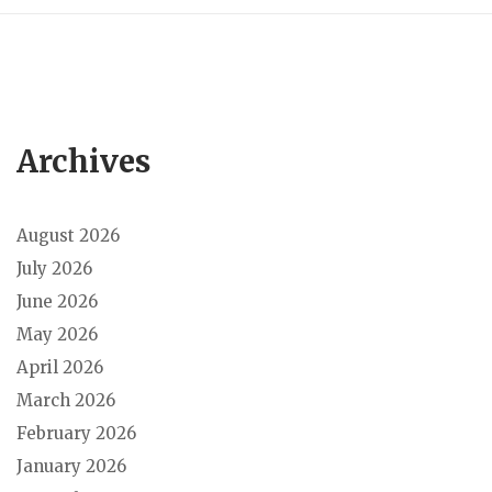
Archives
August 2026
July 2026
June 2026
May 2026
April 2026
March 2026
February 2026
January 2026