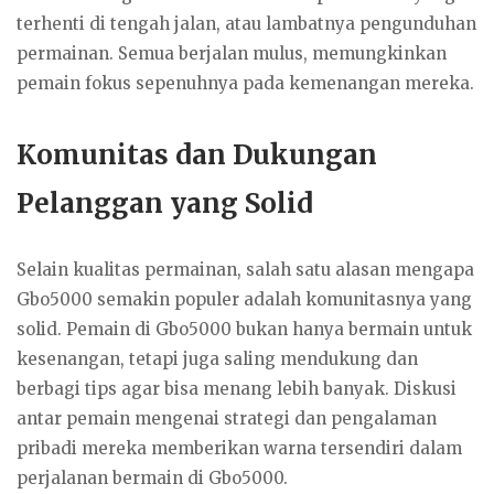
terhenti di tengah jalan, atau lambatnya pengunduhan
permainan. Semua berjalan mulus, memungkinkan
pemain fokus sepenuhnya pada kemenangan mereka.
Komunitas dan Dukungan
Pelanggan yang Solid
Selain kualitas permainan, salah satu alasan mengapa
Gbo5000 semakin populer adalah komunitasnya yang
solid. Pemain di Gbo5000 bukan hanya bermain untuk
kesenangan, tetapi juga saling mendukung dan
berbagi tips agar bisa menang lebih banyak. Diskusi
antar pemain mengenai strategi dan pengalaman
pribadi mereka memberikan warna tersendiri dalam
perjalanan bermain di Gbo5000.