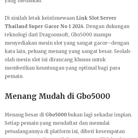
yang memukau.
Di sinilah letak keistimewaan
Link Slot Server
Thailand Super Gacor No 1 2024
. Dengan dukungan
teknologi dari Dragoonsoft, Gbo5000 mampu
menyediakan mesin slot yang sangat gacor—dengan
kata lain, peluang menang yang sangat besar. Seolah-
olah mesin slot ini dirancang khusus untuk
memberikan keuntungan yang optimal bagi para
pemain.
Menang Mudah di Gbo5000
Menang besar di
Gbo5000
bukan lagi sekadar impian.
Setiap pemain yang mendaftar dan memulai
petualangannya di platform ini, diberi kesempatan