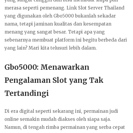
merasa seperti pemenang. Link Slot Server Thailand
yang digunakan oleh Gbo5000 bukanlah sekadar
nama, tetapi jaminan kualitas dan kesempatan
menang yang sangat besar. Tetapi apa yang
sebenarnya membuat platform ini begitu berbeda dari
yang lain? Mari kita telusuri lebih dalam.
Gbo5000: Menawarkan
Pengalaman Slot yang Tak
Tertandingi
Di era digital seperti sekarang ini, permainan judi
online semakin mudah diakses oleh siapa saja.
Namun, di tengah rimba permainan yang serba cepat