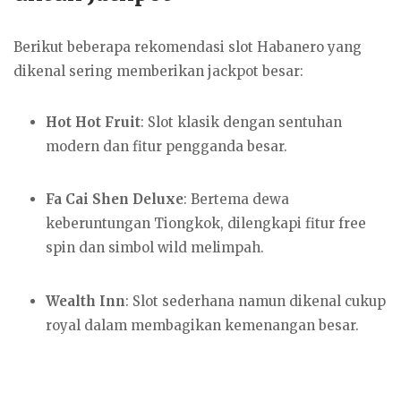
Berikut beberapa rekomendasi slot Habanero yang
dikenal sering memberikan jackpot besar:
Hot Hot Fruit
: Slot klasik dengan sentuhan
modern dan fitur pengganda besar.
Fa Cai Shen Deluxe
: Bertema dewa
keberuntungan Tiongkok, dilengkapi fitur free
spin dan simbol wild melimpah.
Wealth Inn
: Slot sederhana namun dikenal cukup
royal dalam membagikan kemenangan besar.