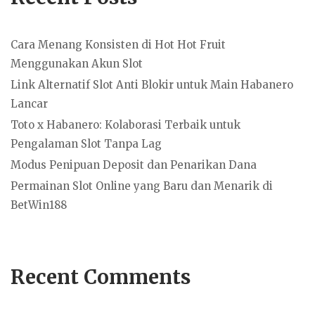
Cara Menang Konsisten di Hot Hot Fruit
Menggunakan Akun Slot
Link Alternatif Slot Anti Blokir untuk Main Habanero
Lancar
Toto x Habanero: Kolaborasi Terbaik untuk
Pengalaman Slot Tanpa Lag
Modus Penipuan Deposit dan Penarikan Dana
Permainan Slot Online yang Baru dan Menarik di
BetWin188
Recent Comments