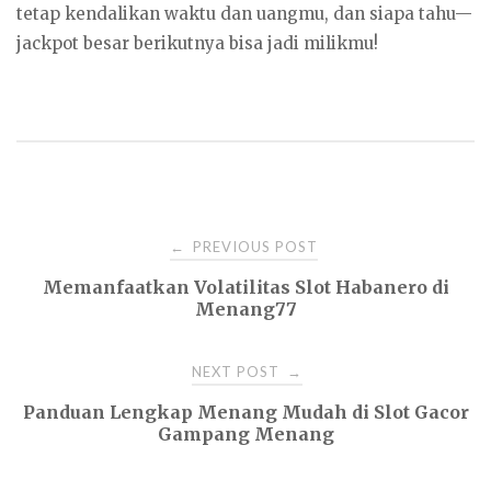
tetap kendalikan waktu dan uangmu, dan siapa tahu—
jackpot besar berikutnya bisa jadi milikmu!
Post
PREVIOUS POST
←
Memanfaatkan Volatilitas Slot Habanero di
navigation
Menang77
NEXT POST
→
Panduan Lengkap Menang Mudah di Slot Gacor
Gampang Menang