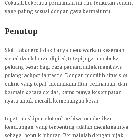
Cobalah beberapa permainan ini dan temukan sendiri
yang paling sesuai dengan gaya bermainmu.
Penutup
Slot Habanero tidak hanya menawarkan keseruan
visual dan hiburan digital, tetapi juga membuka
peluang besar bagi para pemain untuk membawa
pulang jackpot fantastis. Dengan memilih situs slot
online yang tepat, memahami fitur permainan, dan
bermain secara cerdas, kamu punya kesempatan
nyata untuk meraih kemenangan besar.
Ingat, meskipun slot online bisa memberikan
keuntungan, yang terpenting adalah menikmatinya
sebagai bentuk hiburan. Bermainlah dengan bijak,