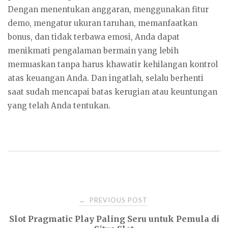
Dengan menentukan anggaran, menggunakan fitur
demo, mengatur ukuran taruhan, memanfaatkan
bonus, dan tidak terbawa emosi, Anda dapat
menikmati pengalaman bermain yang lebih
memuaskan tanpa harus khawatir kehilangan kontrol
atas keuangan Anda. Dan ingatlah, selalu berhenti
saat sudah mencapai batas kerugian atau keuntungan
yang telah Anda tentukan.
Post
PREVIOUS POST
←
Slot Pragmatic Play Paling Seru untuk Pemula di
navigation