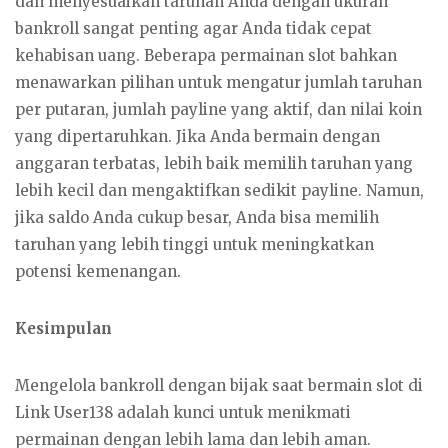
dan menyesuaikan taruhan Anda dengan ukuran
bankroll sangat penting agar Anda tidak cepat
kehabisan uang.
Beberapa permainan slot bahkan
menawarkan pilihan untuk mengatur jumlah taruhan
per putaran, jumlah payline yang aktif, dan nilai koin
yang dipertaruhkan.
Jika Anda bermain dengan
anggaran terbatas, lebih baik memilih taruhan yang
lebih kecil dan mengaktifkan sedikit payline.
Namun,
jika saldo Anda cukup besar, Anda bisa memilih
taruhan yang lebih tinggi untuk meningkatkan
potensi kemenangan.
Kesimpulan
Mengelola bankroll dengan bijak saat bermain slot di
Link User138 adalah kunci untuk menikmati
permainan dengan lebih lama dan lebih aman.