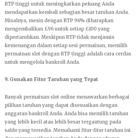
RTP tinggi untuk meningkatkan peluang Anda
mendapatkan kembali sebagian besar taruhan Anda.
Misalnya, mesin dengan RTP 96% diharapkan
mengembalikan £96 untuk setiap £100 yang
dipertaruhkan.
Meskipun RTP tidak menjamin
kemenangan dalam setiap sesi permainan, memilih
permainan slot dengan RTP tinggi adalah cara cerdas
untuk mengelola bankroll Anda.
9. Gunakan Fitur Taruhan yang Tepat
Banyak permainan slot online menawarkan berbagai
pilihan taruhan yang dapat disesuaikan dengan
anggaran bankroll Anda.
Anda bisa memilih taruhan
yang lebih kecil atau lebih besar tergantung pada
saldo yang tersedia.
Memahami fitur-fitur taruhan ini