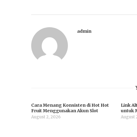
admin
Cara Menang Konsisten di Hot Hot
Link Al
Fruit Menggunakan Akun Slot
untuk 
August 2, 2026
August 