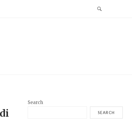
Search
di
SEARCH