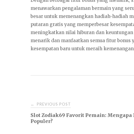
Dengan berbagai fitur bonus yang menarik, sl
menawarkan pengalaman bermain yang seru d
besar untuk memenangkan hadiah-hadiah me
putaran gratis yang memperbesar kesempatan
meningkatkan nilai hiburan dan keuntungan p
menarik dan manfaatkan semua fitur bonus ya
kesempatan baru untuk meraih kemenangan 
Post
PREVIOUS POST
←
Slot Zodiak69 Favorit Pemain: Mengapa 
navigation
Populer?