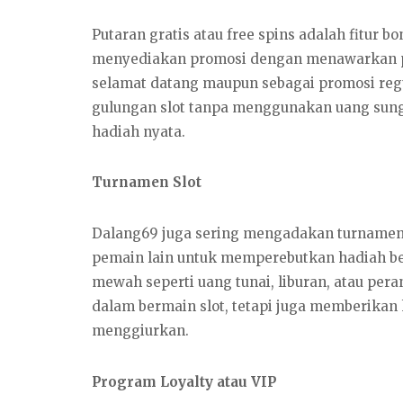
Putaran gratis atau free spins adalah fitur bo
menyediakan promosi dengan menawarkan put
selamat datang maupun sebagai promosi reg
gulungan slot tanpa menggunakan uang su
hadiah nyata.
Turnamen Slot
Dalang69 juga sering mengadakan turnamen 
pemain lain untuk memperebutkan hadiah bes
mewah seperti uang tunai, liburan, atau per
dalam bermain slot, tetapi juga memberika
menggiurkan.
Program Loyalty atau VIP