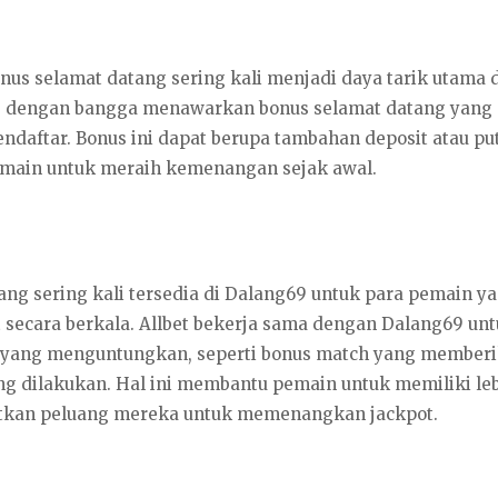
nus selamat datang sering kali menjadi daya tarik utama
69 dengan bangga menawarkan bonus selamat datang yang
daftar. Bonus ini dapat berupa tambahan deposit atau pu
emain untuk meraih kemenangan sejak awal.
yang sering kali tersedia di Dalang69 untuk para pemain y
 secara berkala. Allbet bekerja sama dengan Dalang69 un
 yang menguntungkan, seperti bonus match yang member
ng dilakukan. Hal ini membantu pemain untuk memiliki le
tkan peluang mereka untuk memenangkan jackpot.