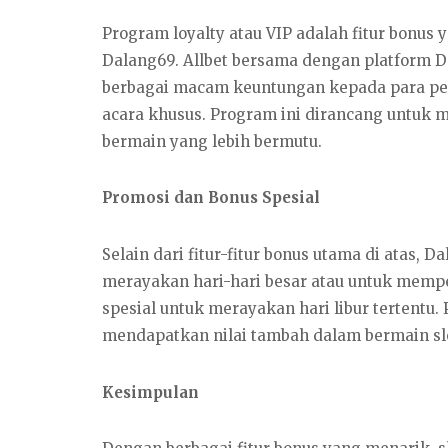
Program loyalty atau VIP adalah fitur bonus 
Dalang69. Allbet bersama dengan platform
berbagai macam keuntungan kepada para pemai
acara khusus. Program ini dirancang untu
bermain yang lebih bermutu.
Promosi dan Bonus Spesial
Selain dari fitur-fitur bonus utama di atas,
merayakan hari-hari besar atau untuk memper
spesial untuk merayakan hari libur tertentu
mendapatkan nilai tambah dalam bermain slot
Kesimpulan