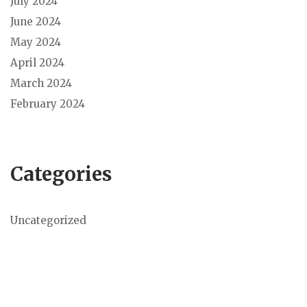
July 2024
June 2024
May 2024
April 2024
March 2024
February 2024
Categories
Uncategorized