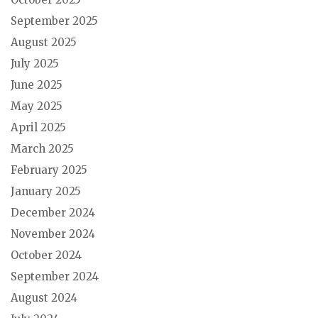
September 2025
August 2025
July 2025
June 2025
May 2025
April 2025
March 2025
February 2025
January 2025
December 2024
November 2024
October 2024
September 2024
August 2024