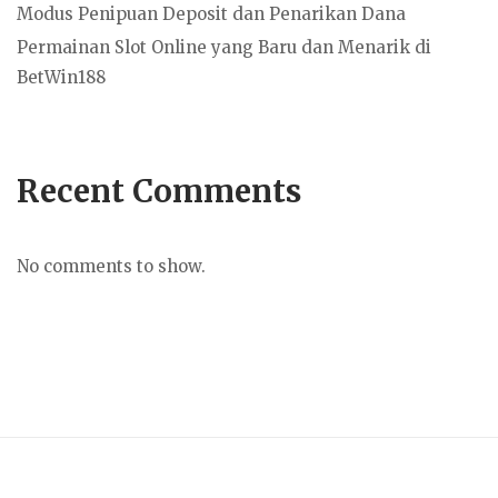
Modus Penipuan Deposit dan Penarikan Dana
Permainan Slot Online yang Baru dan Menarik di
BetWin188
Recent Comments
No comments to show.