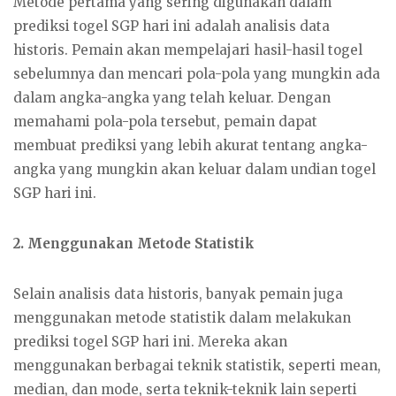
Metode pertama yang sering digunakan dalam
prediksi togel SGP hari ini adalah analisis data
historis. Pemain akan mempelajari hasil-hasil togel
sebelumnya dan mencari pola-pola yang mungkin ada
dalam angka-angka yang telah keluar. Dengan
memahami pola-pola tersebut, pemain dapat
membuat prediksi yang lebih akurat tentang angka-
angka yang mungkin akan keluar dalam undian togel
SGP hari ini.
2. Menggunakan Metode Statistik
Selain analisis data historis, banyak pemain juga
menggunakan metode statistik dalam melakukan
prediksi togel SGP hari ini. Mereka akan
menggunakan berbagai teknik statistik, seperti mean,
median, dan mode, serta teknik-teknik lain seperti