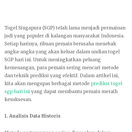
Togel Singapura (SGP) telah lama menjadi permainan
judi yang populer di kalangan masyarakat Indonesia.
Setiap harinya, ribuan pemain berusaha menebak
angka-angka yang akan keluar dalam undian togel
SGP hari ini. Untuk meningkatkan peluang
kemenangan, para pemain sering mencari metode
dan teknik prediksi yang efektif. Dalam artikel ini,
kita akan mengupas berbagai metode
prediksi togel
sgp hari ini
yang dapat membantu pemain meraih
kesuksesan.
1. Analisis Data Historis