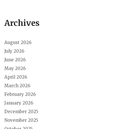
Archives
August 2026
July 2026
June 2026
May 2026
April 2026
March 2026
February 2026
January 2026
December 2025
November 2025
October 2025