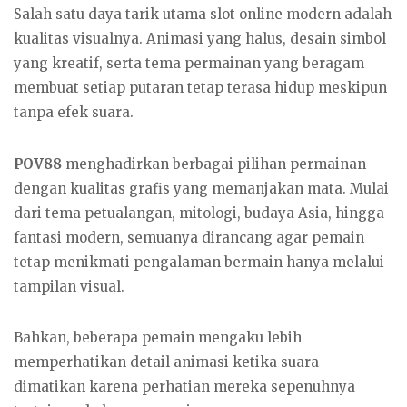
Salah satu daya tarik utama slot online modern adalah
kualitas visualnya. Animasi yang halus, desain simbol
yang kreatif, serta tema permainan yang beragam
membuat setiap putaran tetap terasa hidup meskipun
tanpa efek suara.
POV88
menghadirkan berbagai pilihan permainan
dengan kualitas grafis yang memanjakan mata. Mulai
dari tema petualangan, mitologi, budaya Asia, hingga
fantasi modern, semuanya dirancang agar pemain
tetap menikmati pengalaman bermain hanya melalui
tampilan visual.
Bahkan, beberapa pemain mengaku lebih
memperhatikan detail animasi ketika suara
dimatikan karena perhatian mereka sepenuhnya