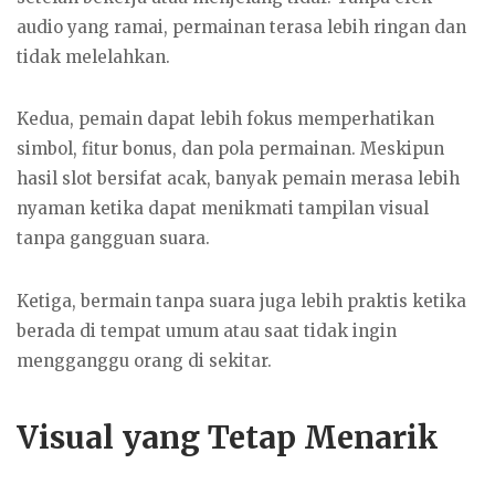
audio yang ramai, permainan terasa lebih ringan dan
tidak melelahkan.
Kedua, pemain dapat lebih fokus memperhatikan
simbol, fitur bonus, dan pola permainan. Meskipun
hasil slot bersifat acak, banyak pemain merasa lebih
nyaman ketika dapat menikmati tampilan visual
tanpa gangguan suara.
Ketiga, bermain tanpa suara juga lebih praktis ketika
berada di tempat umum atau saat tidak ingin
mengganggu orang di sekitar.
Visual yang Tetap Menarik