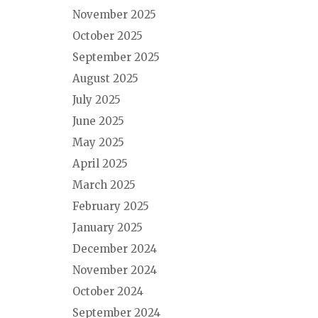
November 2025
October 2025
September 2025
August 2025
July 2025
June 2025
May 2025
April 2025
March 2025
February 2025
January 2025
December 2024
November 2024
October 2024
September 2024