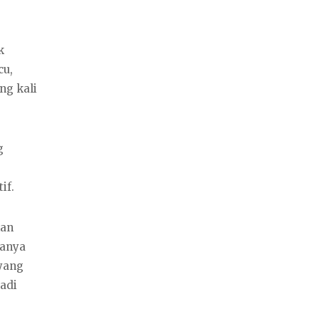
k
cu,
ng kali
g
if.
kan
uanya
 yang
jadi