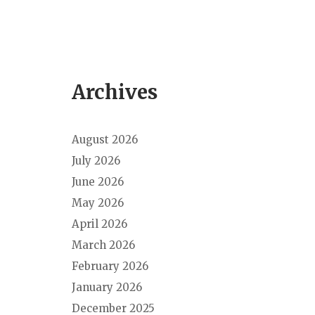
Archives
August 2026
July 2026
June 2026
May 2026
April 2026
March 2026
February 2026
January 2026
December 2025