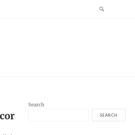
Search
cor
SEARCH