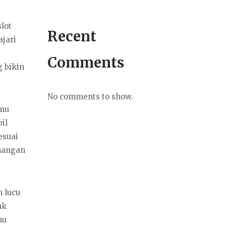
lot
Recent
ajari
Comments
g bikin
No comments to show.
amu
il
esuai
nangan
 lucu
uk
mu