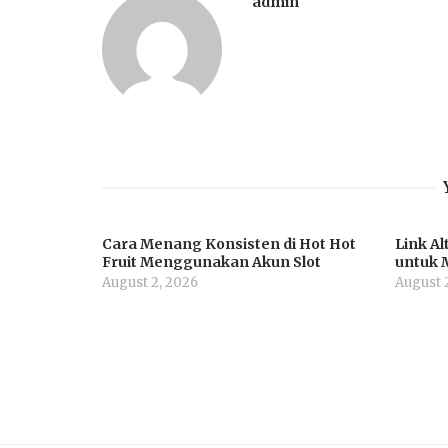
admin
Cara Menang Konsisten di Hot Hot
Link Al
Fruit Menggunakan Akun Slot
untuk 
August 2, 2026
August 