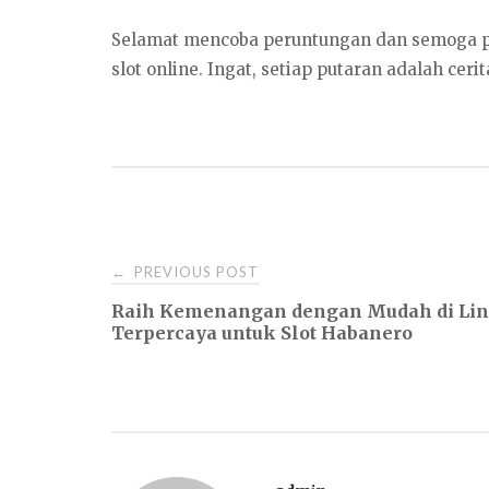
Selamat mencoba peruntungan dan semoga pan
slot online. Ingat, setiap putaran adalah ce
Post
PREVIOUS POST
←
Raih Kemenangan dengan Mudah di Lin
navigation
Terpercaya untuk Slot Habanero