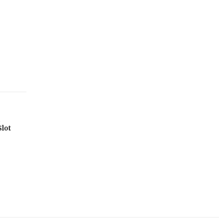
i
lot