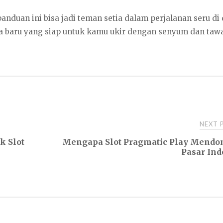
duan ini bisa jadi teman setia dalam perjalanan seru di 
rita baru yang siap untuk kamu ukir dengan senyum dan taw
NEXT
k Slot
Mengapa Slot Pragmatic Play Mendo
Pasar Ind