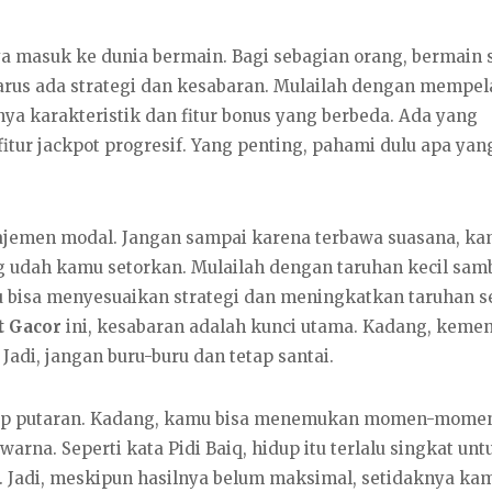
ya masuk ke dunia bermain. Bagi sebagian orang, bermain s
; harus ada strategi dan kesabaran. Mulailah dengan mempel
ya karakteristik dan fitur bonus yang berbeda. Ada yang
itur jackpot progresif. Yang penting, pahami dulu apa yan
najemen modal. Jangan sampai karena terbawa suasana, k
 udah kamu setorkan. Mulailah dengan taruhan kecil samb
amu bisa menyesuaikan strategi dan meningkatkan taruhan s
t Gacor
ini, kesabaran adalah kunci utama. Kadang, keme
adi, jangan buru-buru dan tetap santai.
etiap putaran. Kadang, kamu bisa menemukan momen-momen
warna. Seperti kata Pidi Baiq, hidup itu terlalu singkat unt
i. Jadi, meskipun hasilnya belum maksimal, setidaknya ka