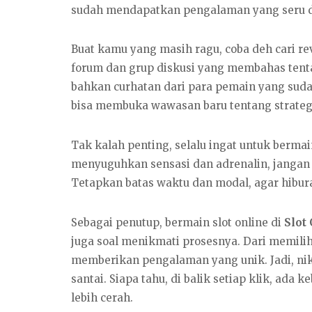
sudah mendapatkan pengalaman yang seru dan
Buat kamu yang masih ragu, coba deh cari re
forum dan grup diskusi yang membahas ten
bahkan curhatan dari para pemain yang suda
bisa membuka wawasan baru tentang strategi
Tak kalah penting, selalu ingat untuk berm
menyuguhkan sensasi dan adrenalin, jangan 
Tetapkan batas waktu dan modal, agar hibu
Sebagai penutup, bermain slot online di
Slot
juga soal menikmati prosesnya. Dari memili
memberikan pengalaman yang unik. Jadi, nik
santai. Siapa tahu, di balik setiap klik, a
lebih cerah.