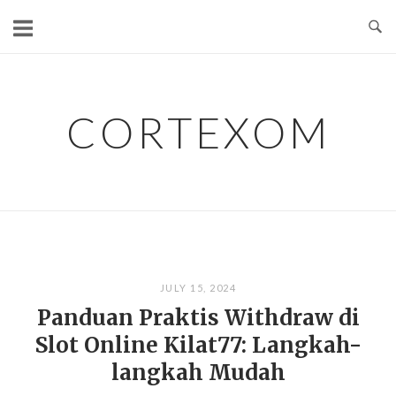
Skip
to
content
CORTEXOM
JULY 15, 2024
Panduan Praktis Withdraw di
Slot Online Kilat77: Langkah-
langkah Mudah