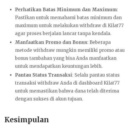
Perhatikan Batas Minimum dan Maximum
:
Pastikan untuk memahami batas minimum dan
maximum untuk melakukan withdraw di Kilat77
agar proses berjalan lancar tanpa kendala.
Manfaatkan Promo dan Bonus
: Beberapa
metode withdraw mungkin memiliki promo atau
bonus tambahan yang bisa Anda manfaatkan
untuk mendapatkan keuntungan lebih.
Pantau Status Transaksi
: Selalu pantau status
transaksi withdraw Anda di dashboard Kilat77
untuk memastikan bahwa dana telah diterima
dengan sukses di akun tujuan.
Kesimpulan