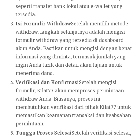
seperti transfer bank lokal atau e-wallet yang
tersedia.
Isi Formulir Withdraw
Setelah memilih metode
withdraw, langkah selanjutnya adalah mengisi
formulir withdraw yang tersedia di dashboard
akun Anda. Pastikan untuk mengisi dengan benar
informasi yang diminta, termasuk jumlah yang
ingin Anda tarik dan detail akun tujuan untuk
menerima dana.
Verifikasi dan Konfirmasi
Setelah mengisi
formulir, Kilat77 akan memproses permintaan
withdraw Anda. Biasanya, proses ini
membutuhkan verifikasi dari pihak Kilat77 untuk
memastikan keamanan transaksi dan keabsahan
permintaan.
Tunggu Proses Selesai
Setelah verifikasi selesai,