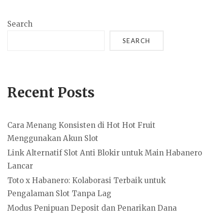
Search
SEARCH
Recent Posts
Cara Menang Konsisten di Hot Hot Fruit
Menggunakan Akun Slot
Link Alternatif Slot Anti Blokir untuk Main Habanero
Lancar
Toto x Habanero: Kolaborasi Terbaik untuk
Pengalaman Slot Tanpa Lag
Modus Penipuan Deposit dan Penarikan Dana