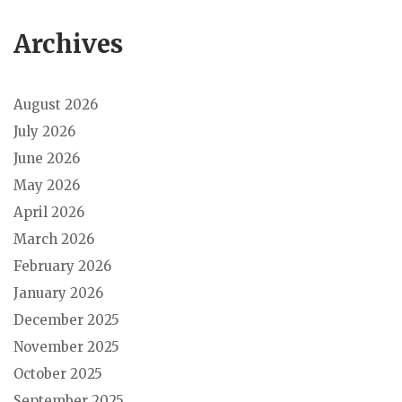
Archives
August 2026
July 2026
June 2026
May 2026
April 2026
March 2026
February 2026
January 2026
December 2025
November 2025
October 2025
September 2025