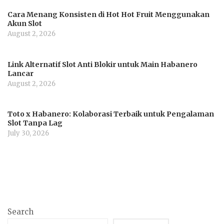
Cara Menang Konsisten di Hot Hot Fruit Menggunakan
Akun Slot
August 2, 2026
Link Alternatif Slot Anti Blokir untuk Main Habanero
Lancar
August 2, 2026
Toto x Habanero: Kolaborasi Terbaik untuk Pengalaman
Slot Tanpa Lag
July 30, 2026
Search