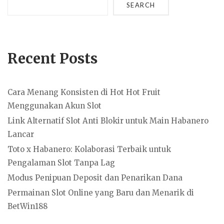
SEARCH
Recent Posts
Cara Menang Konsisten di Hot Hot Fruit
Menggunakan Akun Slot
Link Alternatif Slot Anti Blokir untuk Main Habanero
Lancar
Toto x Habanero: Kolaborasi Terbaik untuk
Pengalaman Slot Tanpa Lag
Modus Penipuan Deposit dan Penarikan Dana
Permainan Slot Online yang Baru dan Menarik di
BetWin188