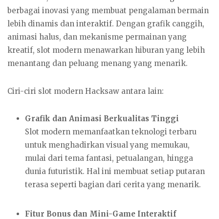
berbagai inovasi yang membuat pengalaman bermain
lebih dinamis dan interaktif. Dengan grafik canggih,
animasi halus, dan mekanisme permainan yang
kreatif, slot modern menawarkan hiburan yang lebih
menantang dan peluang menang yang menarik.
Ciri-ciri slot modern Hacksaw antara lain:
Grafik dan Animasi Berkualitas Tinggi
Slot modern memanfaatkan teknologi terbaru
untuk menghadirkan visual yang memukau,
mulai dari tema fantasi, petualangan, hingga
dunia futuristik. Hal ini membuat setiap putaran
terasa seperti bagian dari cerita yang menarik.
Fitur Bonus dan Mini-Game Interaktif