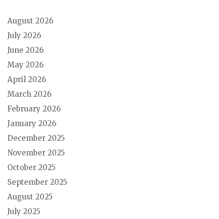
August 2026
July 2026
June 2026
May 2026
April 2026
March 2026
February 2026
January 2026
December 2025
November 2025
October 2025
September 2025
August 2025
July 2025