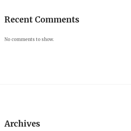
Recent Comments
No comments to show.
Archives