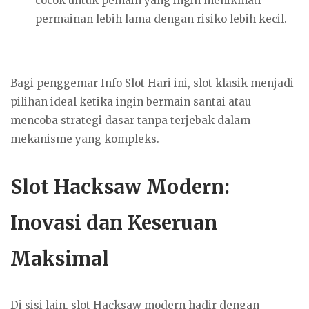
cocok untuk pemain yang ingin menikmati
permainan lebih lama dengan risiko lebih kecil.
Bagi penggemar Info Slot Hari ini, slot klasik menjadi
pilihan ideal ketika ingin bermain santai atau
mencoba strategi dasar tanpa terjebak dalam
mekanisme yang kompleks.
Slot Hacksaw Modern:
Inovasi dan Keseruan
Maksimal
Di sisi lain, slot Hacksaw modern hadir dengan