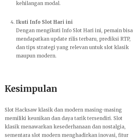
kehilangan modal.
Ikuti Info Slot Hari ini
Dengan mengikuti Info Slot Hari ini, pemain bisa
mendapatkan update rilis terbaru, prediksi RTP,
dan tips strategi yang relevan untuk slot klasik
maupun modern.
Kesimpulan
Slot Hacksaw klasik dan modern masing-masing
memiliki keunikan dan daya tarik tersendiri. Slot
klasik menawarkan kesederhanaan dan nostalgia,
sementara slot modern menghadirkan inovasi, fitur