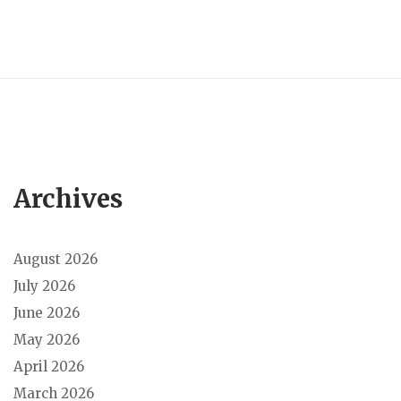
Archives
August 2026
July 2026
June 2026
May 2026
April 2026
March 2026