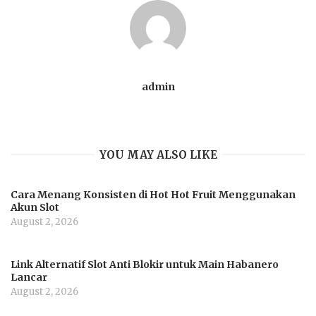
admin
YOU MAY ALSO LIKE
Cara Menang Konsisten di Hot Hot Fruit Menggunakan
Akun Slot
August 2, 2026
Link Alternatif Slot Anti Blokir untuk Main Habanero
Lancar
August 2, 2026