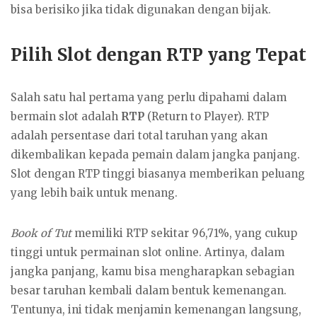
bisa berisiko jika tidak digunakan dengan bijak.
Pilih Slot dengan RTP yang Tepat
Salah satu hal pertama yang perlu dipahami dalam
bermain slot adalah
RTP
(Return to Player). RTP
adalah persentase dari total taruhan yang akan
dikembalikan kepada pemain dalam jangka panjang.
Slot dengan RTP tinggi biasanya memberikan peluang
yang lebih baik untuk menang.
Book of Tut
memiliki RTP sekitar 96,71%, yang cukup
tinggi untuk permainan slot online. Artinya, dalam
jangka panjang, kamu bisa mengharapkan sebagian
besar taruhan kembali dalam bentuk kemenangan.
Tentunya, ini tidak menjamin kemenangan langsung,