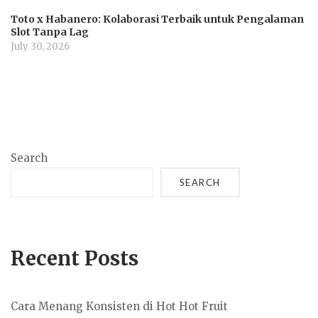
Toto x Habanero: Kolaborasi Terbaik untuk Pengalaman
Slot Tanpa Lag
July 30, 2026
Search
SEARCH
Recent Posts
Cara Menang Konsisten di Hot Hot Fruit