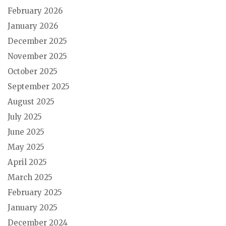
February 2026
January 2026
December 2025
November 2025
October 2025
September 2025
August 2025
July 2025
June 2025
May 2025
April 2025
March 2025
February 2025
January 2025
December 2024