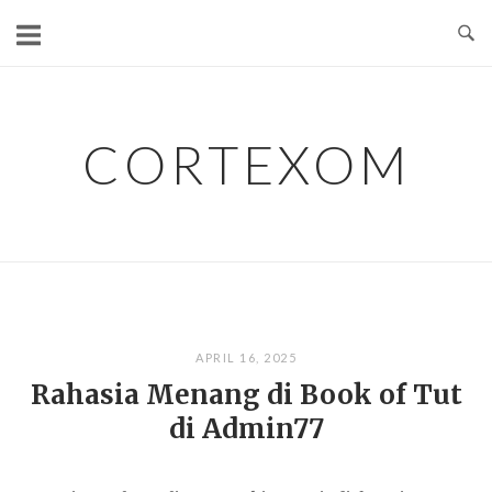
Skip
to
content
CORTEXOM
APRIL 16, 2025
Rahasia Menang di Book of Tut
di Admin77