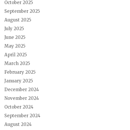
October 2025
September 2025
August 2025
July 2025
June 2025
May 2025
April 2025
March 2025
February 2025
January 2025
December 2024
November 2024
October 2024
September 2024
August 2024