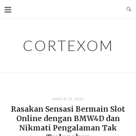
Skip
to
content
CORTEXOM
MARCH 25, 2025
Rasakan Sensasi Bermain Slot
Online dengan BMW4D dan
Nikmati Pengalaman Tak