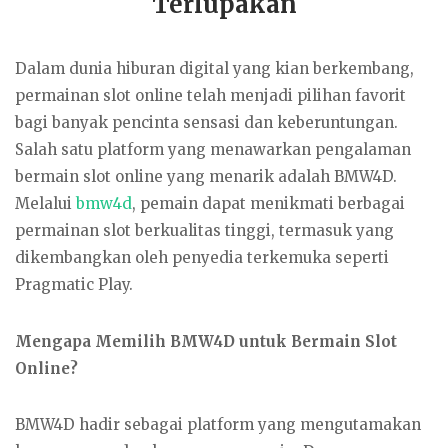
Terlupakan
Dalam dunia hiburan digital yang kian berkembang,
permainan slot online telah menjadi pilihan favorit
bagi banyak pencinta sensasi dan keberuntungan.
Salah satu platform yang menawarkan pengalaman
bermain slot online yang menarik adalah BMW4D.
Melalui
bmw4d
, pemain dapat menikmati berbagai
permainan slot berkualitas tinggi, termasuk yang
dikembangkan oleh penyedia terkemuka seperti
Pragmatic Play.
Mengapa Memilih BMW4D untuk Bermain Slot
Online?
BMW4D hadir sebagai platform yang mengutamakan