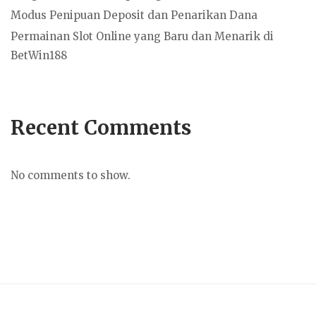
Modus Penipuan Deposit dan Penarikan Dana
Permainan Slot Online yang Baru dan Menarik di
BetWin188
Recent Comments
No comments to show.