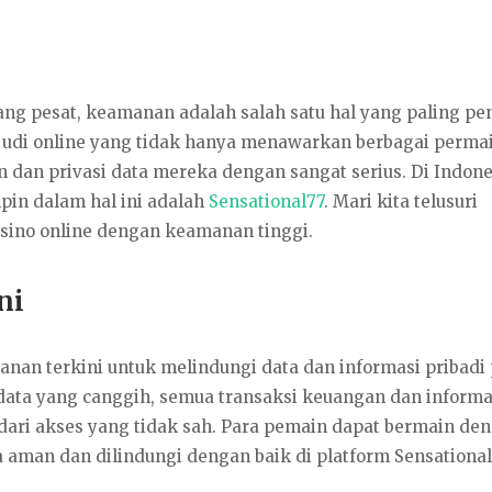
ng pesat, keamanan adalah salah satu hal yang paling pe
 judi online yang tidak hanya menawarkan berbagai perma
 dan privasi data mereka dengan sangat serius. Di Indone
pin dalam hal ini adalah
Sensational77
. Mari kita telusuri
sino online dengan keamanan tinggi.
ni
an terkini untuk melindungi data dan informasi pribadi
ta yang canggih, semua transaksi keuangan dan informa
dari akses yang tidak sah. Para pemain dapat bermain de
aman dan dilindungi dengan baik di platform Sensational