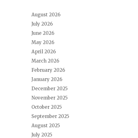
August 2026
July 2026
June 2026
May 2026
April 2026
March 2026
February 2026
January 2026
December 2025
November 2025
October 2025
September 2025
August 2025
July 2025