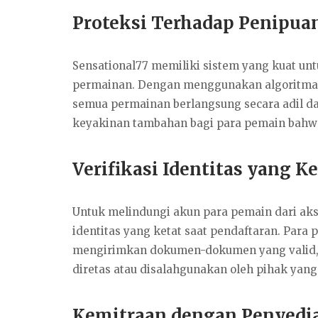
Proteksi Terhadap Penipua
Sensational77 memiliki sistem yang kuat u
permainan. Dengan menggunakan algoritma 
semua permainan berlangsung secara adil da
keyakinan tambahan bagi para pemain bahwa
Verifikasi Identitas yang Ke
Untuk melindungi akun para pemain dari aks
identitas yang ketat saat pendaftaran. Para
mengirimkan dokumen-dokumen yang valid, s
diretas atau disalahgunakan oleh pihak yang
Kemitraan dengan Penyedi