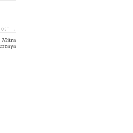
 POST
→
i Mitra
ercaya