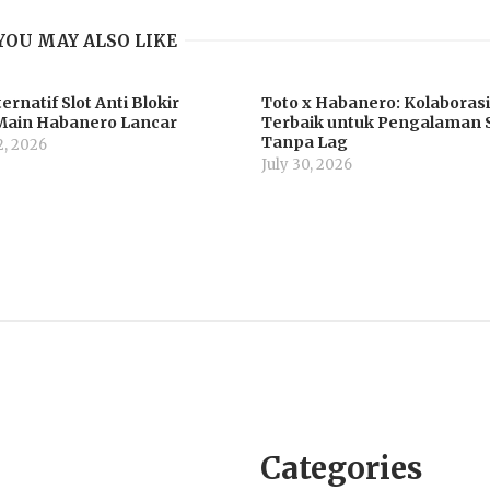
YOU MAY ALSO LIKE
ternatif Slot Anti Blokir
Toto x Habanero: Kolaboras
Main Habanero Lancar
Terbaik untuk Pengalaman S
Tanpa Lag
2, 2026
July 30, 2026
Categories