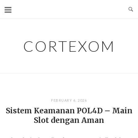
Skip
to
content
CORTEXOM
FEBRUARY 6, 2026
Sistem Keamanan POL4D – Main
Slot dengan Aman