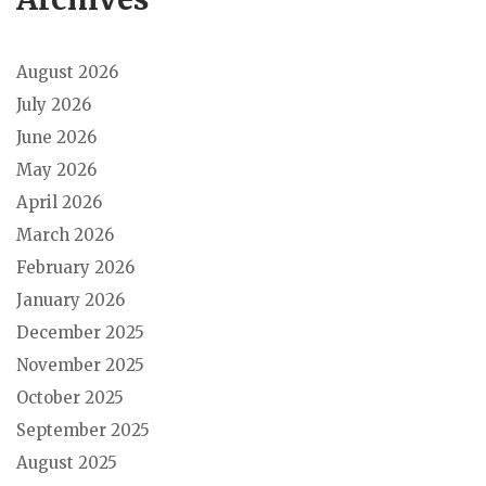
August 2026
July 2026
June 2026
May 2026
April 2026
March 2026
February 2026
January 2026
December 2025
November 2025
October 2025
September 2025
August 2025