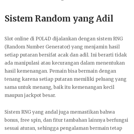
Sistem Random yang Adil
Slot online di POL4D dijalankan dengan sistem RNG
(Random Number Generator) yang menjamin hasil
setiap putaran bersifat acak dan adil. Ini berarti tidak
ada manipulasi atau kecurangan dalam menentukan
hasil kemenangan. Pemain bisa bermain dengan
tenang karena setiap putaran memiliki peluang yang
sama untuk menang, baik itu kemenangan kecil
maupun jackpot besar.
Sistem RNG yang andal juga memastikan bahwa
bonus, free spin, dan fitur tambahan lainnya berfungsi
sesuai aturan, sehingga pengalaman bermain tetap