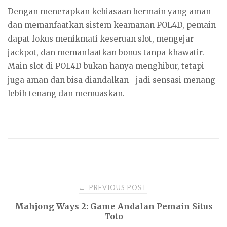
Dengan menerapkan kebiasaan bermain yang aman
dan memanfaatkan sistem keamanan POL4D, pemain
dapat fokus menikmati keseruan slot, mengejar
jackpot, dan memanfaatkan bonus tanpa khawatir.
Main slot di POL4D bukan hanya menghibur, tetapi
juga aman dan bisa diandalkan—jadi sensasi menang
lebih tenang dan memuaskan.
Post
PREVIOUS POST
←
Mahjong Ways 2: Game Andalan Pemain Situs
navigation
Toto