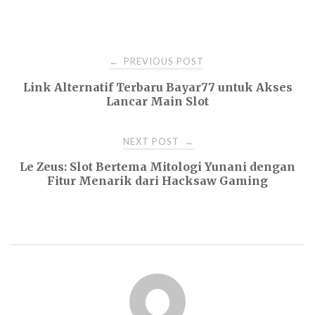
Post
PREVIOUS POST
←
Link Alternatif Terbaru Bayar77 untuk Akses
navigation
Lancar Main Slot
NEXT POST
→
Le Zeus: Slot Bertema Mitologi Yunani dengan
Fitur Menarik dari Hacksaw Gaming