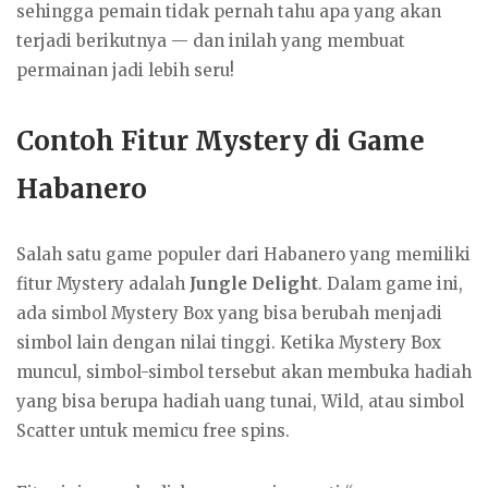
sehingga pemain tidak pernah tahu apa yang akan
terjadi berikutnya — dan inilah yang membuat
permainan jadi lebih seru!
Contoh Fitur Mystery di Game
Habanero
Salah satu game populer dari Habanero yang memiliki
fitur Mystery adalah
Jungle Delight
. Dalam game ini,
ada simbol Mystery Box yang bisa berubah menjadi
simbol lain dengan nilai tinggi. Ketika Mystery Box
muncul, simbol-simbol tersebut akan membuka hadiah
yang bisa berupa hadiah uang tunai, Wild, atau simbol
Scatter untuk memicu free spins.