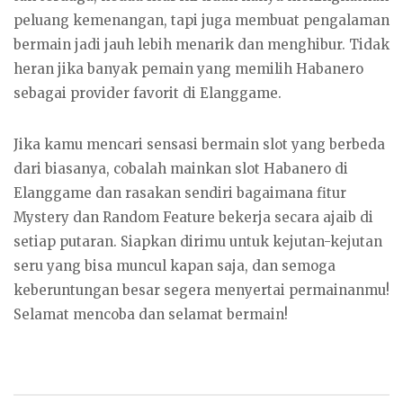
peluang kemenangan, tapi juga membuat pengalaman
bermain jadi jauh lebih menarik dan menghibur. Tidak
heran jika banyak pemain yang memilih Habanero
sebagai provider favorit di Elanggame.
Jika kamu mencari sensasi bermain slot yang berbeda
dari biasanya, cobalah mainkan slot Habanero di
Elanggame dan rasakan sendiri bagaimana fitur
Mystery dan Random Feature bekerja secara ajaib di
setiap putaran. Siapkan dirimu untuk kejutan-kejutan
seru yang bisa muncul kapan saja, dan semoga
keberuntungan besar segera menyertai permainanmu!
Selamat mencoba dan selamat bermain!