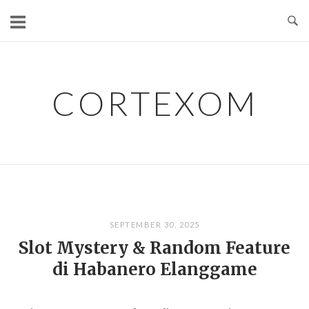
Skip
to
content
CORTEXOM
SEPTEMBER 30, 2025
Slot Mystery & Random Feature
di Habanero Elanggame