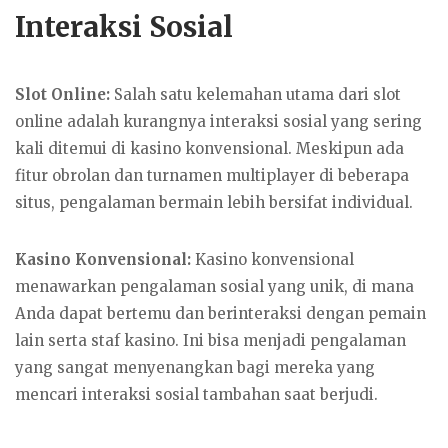
Interaksi Sosial
Slot Online:
Salah satu kelemahan utama dari slot
online adalah kurangnya interaksi sosial yang sering
kali ditemui di kasino konvensional. Meskipun ada
fitur obrolan dan turnamen multiplayer di beberapa
situs, pengalaman bermain lebih bersifat individual.
Kasino Konvensional:
Kasino konvensional
menawarkan pengalaman sosial yang unik, di mana
Anda dapat bertemu dan berinteraksi dengan pemain
lain serta staf kasino. Ini bisa menjadi pengalaman
yang sangat menyenangkan bagi mereka yang
mencari interaksi sosial tambahan saat berjudi.