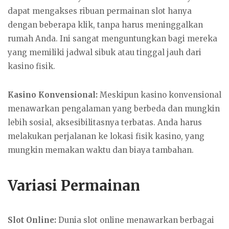
dapat mengakses ribuan permainan slot hanya
dengan beberapa klik, tanpa harus meninggalkan
rumah Anda. Ini sangat menguntungkan bagi mereka
yang memiliki jadwal sibuk atau tinggal jauh dari
kasino fisik.
Kasino Konvensional:
Meskipun kasino konvensional
menawarkan pengalaman yang berbeda dan mungkin
lebih sosial, aksesibilitasnya terbatas. Anda harus
melakukan perjalanan ke lokasi fisik kasino, yang
mungkin memakan waktu dan biaya tambahan.
Variasi Permainan
Slot Online:
Dunia slot online menawarkan berbagai