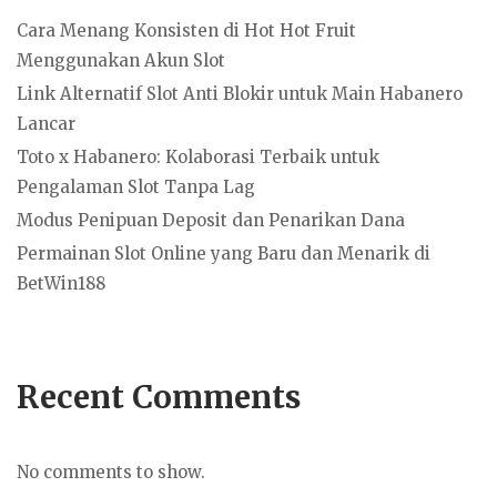
Cara Menang Konsisten di Hot Hot Fruit
Menggunakan Akun Slot
Link Alternatif Slot Anti Blokir untuk Main Habanero
Lancar
Toto x Habanero: Kolaborasi Terbaik untuk
Pengalaman Slot Tanpa Lag
Modus Penipuan Deposit dan Penarikan Dana
Permainan Slot Online yang Baru dan Menarik di
BetWin188
Recent Comments
No comments to show.