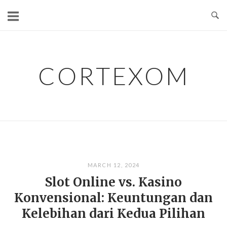
Skip
to
content
CORTEXOM
MARCH 12, 2024
Slot Online vs. Kasino
Konvensional: Keuntungan dan
Kelebihan dari Kedua Pilihan