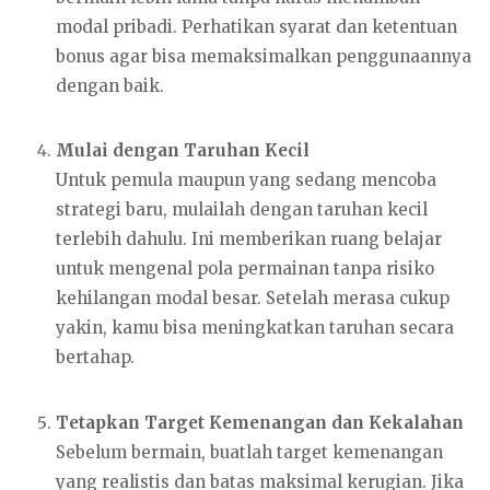
modal pribadi. Perhatikan syarat dan ketentuan
bonus agar bisa memaksimalkan penggunaannya
dengan baik.
Mulai dengan Taruhan Kecil
Untuk pemula maupun yang sedang mencoba
strategi baru, mulailah dengan taruhan kecil
terlebih dahulu. Ini memberikan ruang belajar
untuk mengenal pola permainan tanpa risiko
kehilangan modal besar. Setelah merasa cukup
yakin, kamu bisa meningkatkan taruhan secara
bertahap.
Tetapkan Target Kemenangan dan Kekalahan
Sebelum bermain, buatlah target kemenangan
yang realistis dan batas maksimal kerugian. Jika