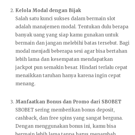
Kelola Modal dengan Bijak
Salah satu kunci sukses dalam bermain slot
adalah manajemen modal. Tentukan dulu berapa
banyak uang yang siap kamu gunakan untuk
bermain dan jangan melebihi batas tersebut. Bagi
modal menjadi beberapa sesi agar bisa bertahan
lebih lama dan kesempatan mendapatkan
jackpot pun semakin besar. Hindari terlalu cepat
menaikkan taruhan hanya karena ingin cepat
menang.
Manfaatkan Bonus dan Promo dari SBOBET
SBOBET sering memberikan bonus deposit,
cashback, dan free spins yang sangat berguna.
Dengan menggunakan bonus ini, kamu bisa
bermain lebih lama tanpa harus menambah