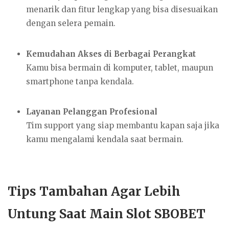
menarik dan fitur lengkap yang bisa disesuaikan
dengan selera pemain.
Kemudahan Akses di Berbagai Perangkat
Kamu bisa bermain di komputer, tablet, maupun
smartphone tanpa kendala.
Layanan Pelanggan Profesional
Tim support yang siap membantu kapan saja jika
kamu mengalami kendala saat bermain.
Tips Tambahan Agar Lebih
Untung Saat Main Slot SBOBET