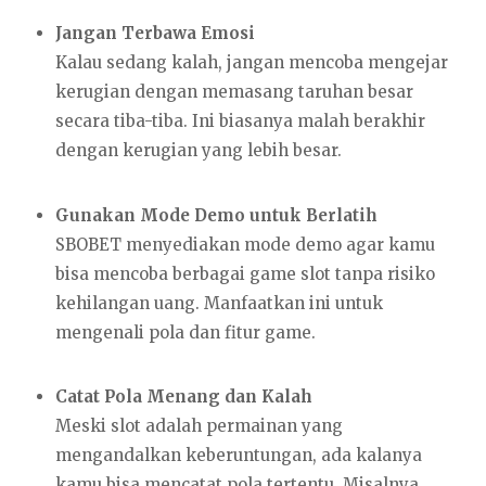
Jangan Terbawa Emosi
Kalau sedang kalah, jangan mencoba mengejar
kerugian dengan memasang taruhan besar
secara tiba-tiba. Ini biasanya malah berakhir
dengan kerugian yang lebih besar.
Gunakan Mode Demo untuk Berlatih
SBOBET menyediakan mode demo agar kamu
bisa mencoba berbagai game slot tanpa risiko
kehilangan uang. Manfaatkan ini untuk
mengenali pola dan fitur game.
Catat Pola Menang dan Kalah
Meski slot adalah permainan yang
mengandalkan keberuntungan, ada kalanya
kamu bisa mencatat pola tertentu. Misalnya,