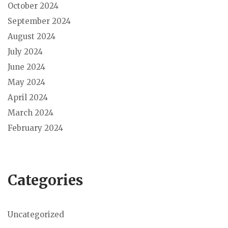
October 2024
September 2024
August 2024
July 2024
June 2024
May 2024
April 2024
March 2024
February 2024
Categories
Uncategorized