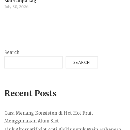
Slot Tanpa Lag
July 30, 2026
Search
SEARCH
Recent Posts
Cara Menang Konsisten di Hot Hot Fruit
Menggunakan Akun Slot
Link Alternatif Slot Anti Blokir untuk Main Habanero