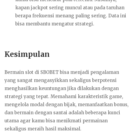
kapan jackpot sering muncul atau pada taruhan
berapa frekuensi menang paling sering. Data ini
bisa membantu mengatur strategi.
Kesimpulan
Bermain slot di SBOBET bisa menjadi pengalaman
yang sangat mengasyikkan sekaligus berpotensi
menghasilkan keuntungan jika dilakukan dengan
strategi yang tepat. Memahami karakteristik game,
mengelola modal dengan bijak, memanfaatkan bonus,
dan bermain dengan santai adalah beberapa kunci
utama agar kamu bisa menikmati permainan
sekaligus meraih hasil maksimal.