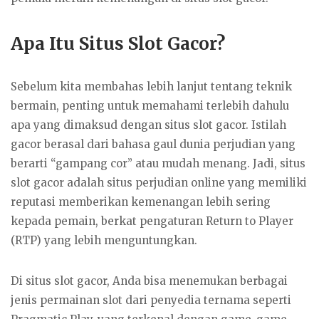
Apa Itu Situs Slot Gacor?
Sebelum kita membahas lebih lanjut tentang teknik
bermain, penting untuk memahami terlebih dahulu
apa yang dimaksud dengan situs slot gacor. Istilah
gacor berasal dari bahasa gaul dunia perjudian yang
berarti “gampang cor” atau mudah menang. Jadi, situs
slot gacor adalah situs perjudian online yang memiliki
reputasi memberikan kemenangan lebih sering
kepada pemain, berkat pengaturan Return to Player
(RTP) yang lebih menguntungkan.
Di situs slot gacor, Anda bisa menemukan berbagai
jenis permainan slot dari penyedia ternama seperti