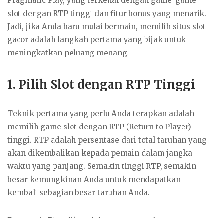
Pragmatic Play, yang terkenal dengan game-game
slot dengan RTP tinggi dan fitur bonus yang menarik.
Jadi, jika Anda baru mulai bermain, memilih situs slot
gacor adalah langkah pertama yang bijak untuk
meningkatkan peluang menang.
1. Pilih Slot dengan RTP Tinggi
Teknik pertama yang perlu Anda terapkan adalah
memilih game slot dengan RTP (Return to Player)
tinggi. RTP adalah persentase dari total taruhan yang
akan dikembalikan kepada pemain dalam jangka
waktu yang panjang. Semakin tinggi RTP, semakin
besar kemungkinan Anda untuk mendapatkan
kembali sebagian besar taruhan Anda.