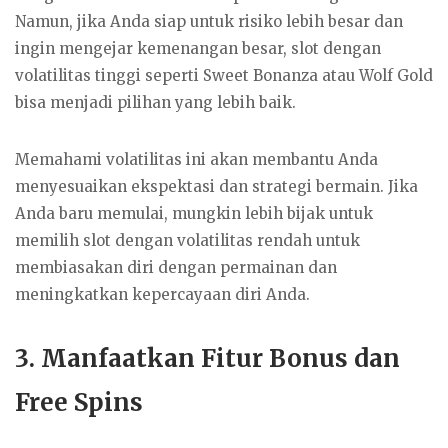
Namun, jika Anda siap untuk risiko lebih besar dan
ingin mengejar kemenangan besar, slot dengan
volatilitas tinggi seperti Sweet Bonanza atau Wolf Gold
bisa menjadi pilihan yang lebih baik.
Memahami volatilitas ini akan membantu Anda
menyesuaikan ekspektasi dan strategi bermain. Jika
Anda baru memulai, mungkin lebih bijak untuk
memilih slot dengan volatilitas rendah untuk
membiasakan diri dengan permainan dan
meningkatkan kepercayaan diri Anda.
3. Manfaatkan Fitur Bonus dan
Free Spins