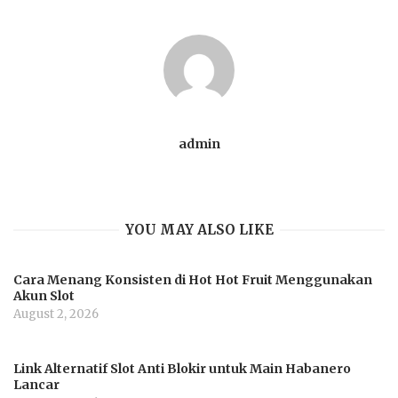
admin
YOU MAY ALSO LIKE
Cara Menang Konsisten di Hot Hot Fruit Menggunakan
Akun Slot
August 2, 2026
Link Alternatif Slot Anti Blokir untuk Main Habanero
Lancar