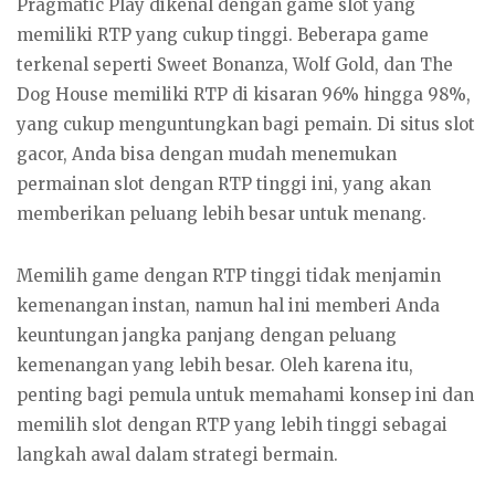
Pragmatic Play dikenal dengan game slot yang
memiliki RTP yang cukup tinggi. Beberapa game
terkenal seperti Sweet Bonanza, Wolf Gold, dan The
Dog House memiliki RTP di kisaran 96% hingga 98%,
yang cukup menguntungkan bagi pemain. Di situs slot
gacor, Anda bisa dengan mudah menemukan
permainan slot dengan RTP tinggi ini, yang akan
memberikan peluang lebih besar untuk menang.
Memilih game dengan RTP tinggi tidak menjamin
kemenangan instan, namun hal ini memberi Anda
keuntungan jangka panjang dengan peluang
kemenangan yang lebih besar. Oleh karena itu,
penting bagi pemula untuk memahami konsep ini dan
memilih slot dengan RTP yang lebih tinggi sebagai
langkah awal dalam strategi bermain.