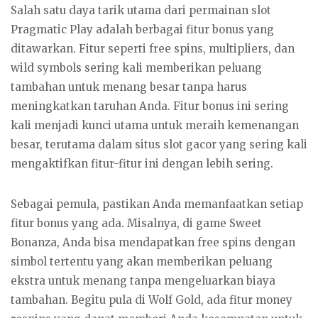
Salah satu daya tarik utama dari permainan slot
Pragmatic Play adalah berbagai fitur bonus yang
ditawarkan. Fitur seperti free spins, multipliers, dan
wild symbols sering kali memberikan peluang
tambahan untuk menang besar tanpa harus
meningkatkan taruhan Anda. Fitur bonus ini sering
kali menjadi kunci utama untuk meraih kemenangan
besar, terutama dalam situs slot gacor yang sering kali
mengaktifkan fitur-fitur ini dengan lebih sering.
Sebagai pemula, pastikan Anda memanfaatkan setiap
fitur bonus yang ada. Misalnya, di game Sweet
Bonanza, Anda bisa mendapatkan free spins dengan
simbol tertentu yang akan memberikan peluang
ekstra untuk menang tanpa mengeluarkan biaya
tambahan. Begitu pula di Wolf Gold, ada fitur money