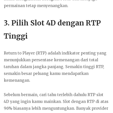
permainan tetap menyenangkan.
3. Pilih Slot 4D dengan RTP
Tinggi
Return to Player (RTP) adalah indikator penting yang
menunjukkan persentase kemenangan dari total
taruhan dalam jangka panjang. Semakin tinggi RTP,
semakin besar peluang kamu mendapatkan
kemenangan.
Sebelum bermain, cari tahu terlebih dahulu RTP slot
4D yang ingin kamu mainkan. Slot dengan RTP di atas
96% biasanya lebih menguntungkan. Banyak provider