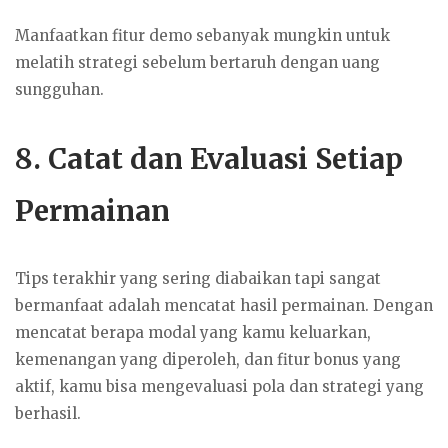
Manfaatkan fitur demo sebanyak mungkin untuk
melatih strategi sebelum bertaruh dengan uang
sungguhan.
8. Catat dan Evaluasi Setiap
Permainan
Tips terakhir yang sering diabaikan tapi sangat
bermanfaat adalah mencatat hasil permainan. Dengan
mencatat berapa modal yang kamu keluarkan,
kemenangan yang diperoleh, dan fitur bonus yang
aktif, kamu bisa mengevaluasi pola dan strategi yang
berhasil.