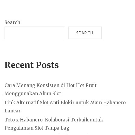
Search
SEARCH
Recent Posts
Cara Menang Konsisten di Hot Hot Fruit
Menggunakan Akun Slot
Link Alternatif Slot Anti Blokir untuk Main Habanero
Lancar
Toto x Habanero: Kolaborasi Terbaik untuk
Pengalaman Slot Tanpa Lag