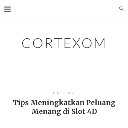
Skip
to
content
CORTEXOM
JUNE 7, 2025
Tips Meningkatkan Peluang
Menang di Slot 4D