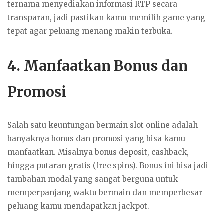
ternama menyediakan informasi RTP secara
transparan, jadi pastikan kamu memilih game yang
tepat agar peluang menang makin terbuka.
4. Manfaatkan Bonus dan
Promosi
Salah satu keuntungan bermain slot online adalah
banyaknya bonus dan promosi yang bisa kamu
manfaatkan. Misalnya bonus deposit, cashback,
hingga putaran gratis (free spins). Bonus ini bisa jadi
tambahan modal yang sangat berguna untuk
memperpanjang waktu bermain dan memperbesar
peluang kamu mendapatkan jackpot.