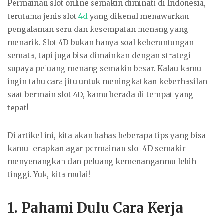
Permainan slot online semakin diminati di Indonesia,
terutama jenis slot
4d
yang dikenal menawarkan
pengalaman seru dan kesempatan menang yang
menarik. Slot 4D bukan hanya soal keberuntungan
semata, tapi juga bisa dimainkan dengan strategi
supaya peluang menang semakin besar. Kalau kamu
ingin tahu cara jitu untuk meningkatkan keberhasilan
saat bermain slot 4D, kamu berada di tempat yang
tepat!
Di artikel ini, kita akan bahas beberapa tips yang bisa
kamu terapkan agar permainan slot 4D semakin
menyenangkan dan peluang kemenanganmu lebih
tinggi. Yuk, kita mulai!
1. Pahami Dulu Cara Kerja