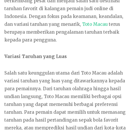
berkembang pesat dan menjadi salah satu destinasi
taruhan favorit di kalangan pemain judi online di
Indonesia. Dengan fokus pada keamanan, keandalan,
dan variasi taruhan yang menarik,
Toto Macau
terus
berupaya memberikan pengalaman taruhan terbaik
kepada para pengguna.
Variasi Taruhan yang Luas
Salah satu keunggulan utama dari Toto Macau adalah
variasi taruhan yang luas yang ditawarkannya kepada
para pemainnya. Dari taruhan olahraga hingga hasil
undian langsung, Toto Macau memiliki berbagai opsi
taruhan yang dapat memenuhi berbagai preferensi
taruhan. Para pemain dapat memilih untuk memasang
taruhan pada hasil pertandingan sepak bola favorit
mereka, atau memprediksi hasil undian dari kota-kota