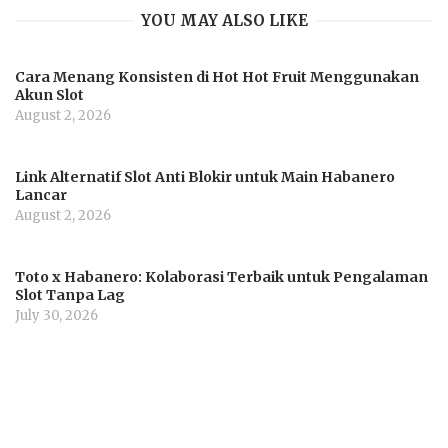
YOU MAY ALSO LIKE
Cara Menang Konsisten di Hot Hot Fruit Menggunakan
Akun Slot
August 2, 2026
Link Alternatif Slot Anti Blokir untuk Main Habanero
Lancar
August 2, 2026
Toto x Habanero: Kolaborasi Terbaik untuk Pengalaman
Slot Tanpa Lag
July 30, 2026