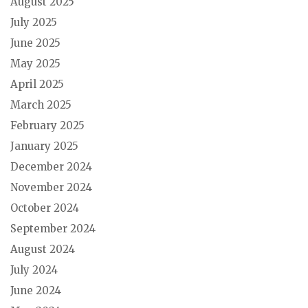
August 2025
July 2025
June 2025
May 2025
April 2025
March 2025
February 2025
January 2025
December 2024
November 2024
October 2024
September 2024
August 2024
July 2024
June 2024