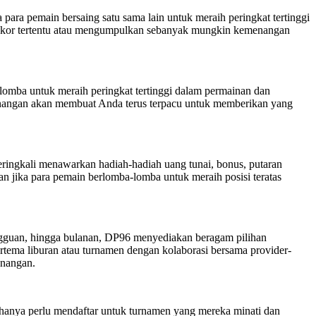
 para pemain bersaing satu sama lain untuk meraih peringkat tertinggi
ai skor tertentu atau mengumpulkan sebanyak mungkin kemenangan
-lomba untuk meraih peringkat tertinggi dalam permainan dan
nangan akan membuat Anda terus terpacu untuk memberikan yang
ringkali menawarkan hadiah-hadiah uang tunai, bonus, putaran
 jika para pemain berlomba-lomba untuk meraih posisi teratas
ingguan, hingga bulanan, DP96 menyediakan beragam pilihan
tema liburan atau turnamen dengan kolaborasi bersama provider-
enangan.
 hanya perlu mendaftar untuk turnamen yang mereka minati dan