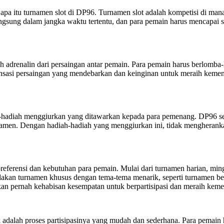
 apa itu turnamen slot di DP96. Turnamen slot adalah kompetisi di mana
rlangsung dalam jangka waktu tertentu, dan para pemain harus mencap
h adrenalin dari persaingan antar pemain. Para pemain harus berlomba
nsasi persaingan yang mendebarkan dan keinginan untuk meraih keme
iah-hadiah menggiurkan yang ditawarkan kepada para pemenang. DP96 se
men. Dengan hadiah-hadiah yang menggiurkan ini, tidak mengherankan
referensi dan kebutuhan para pemain. Mulai dari turnamen harian, m
dakan turnamen khusus dengan tema-tema menarik, seperti turnamen ber
kan pernah kehabisan kesempatan untuk berpartisipasi dan meraih kem
 adalah proses partisipasinya yang mudah dan sederhana. Para pemain