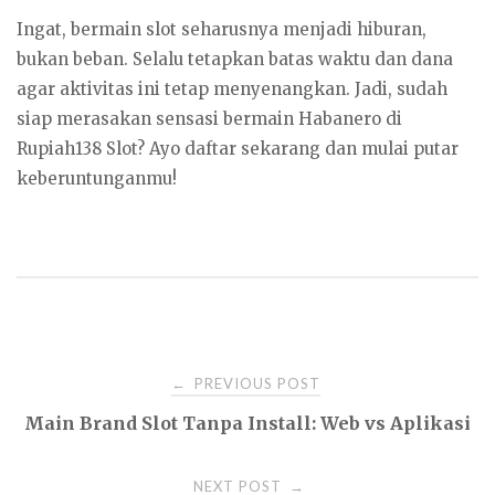
Ingat, bermain slot seharusnya menjadi hiburan,
bukan beban. Selalu tetapkan batas waktu dan dana
agar aktivitas ini tetap menyenangkan. Jadi, sudah
siap merasakan sensasi bermain Habanero di
Rupiah138 Slot? Ayo daftar sekarang dan mulai putar
keberuntunganmu!
Post
PREVIOUS POST
←
Main Brand Slot Tanpa Install: Web vs Aplikasi
navigation
NEXT POST
→