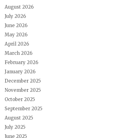
August 2026
July 2026
June 2026
May 2026
April 2026
March 2026
February 2026
January 2026
December 2025
November 2025
October 2025
September 2025
August 2025
July 2025
June 2025