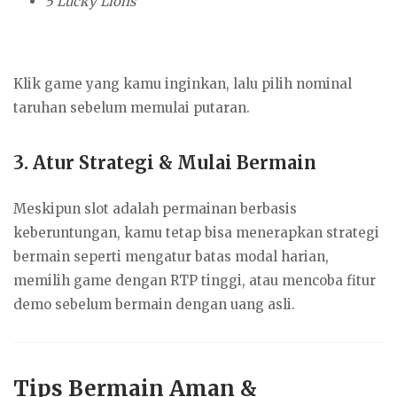
5 Lucky Lions
Klik game yang kamu inginkan, lalu pilih nominal
taruhan sebelum memulai putaran.
3. Atur Strategi & Mulai Bermain
Meskipun slot adalah permainan berbasis
keberuntungan, kamu tetap bisa menerapkan strategi
bermain seperti mengatur batas modal harian,
memilih game dengan RTP tinggi, atau mencoba fitur
demo sebelum bermain dengan uang asli.
Tips Bermain Aman &