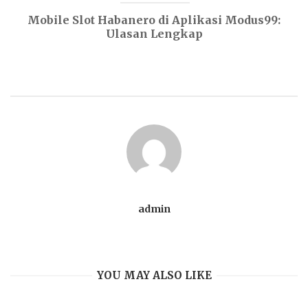
Mobile Slot Habanero di Aplikasi Modus99:
Ulasan Lengkap
admin
YOU MAY ALSO LIKE