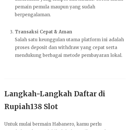
pemain pemula maupun yang sudah
berpengalaman.
Transaksi Cepat & Aman
Salah satu keunggulan utama platform ini adalah
proses deposit dan withdraw yang cepat serta
mendukung berbagai metode pembayaran lokal.
Langkah-Langkah Daftar di
Rupiah138 Slot
Untuk mulai bermain Habanero, kamu perlu