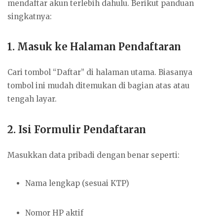
mendaftar akun terlebih dahulu. Berikut panduan
singkatnya:
1. Masuk ke Halaman Pendaftaran
Cari tombol “Daftar” di halaman utama. Biasanya
tombol ini mudah ditemukan di bagian atas atau
tengah layar.
2. Isi Formulir Pendaftaran
Masukkan data pribadi dengan benar seperti:
Nama lengkap (sesuai KTP)
Nomor HP aktif