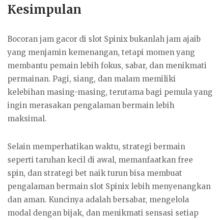
Kesimpulan
Bocoran jam gacor di slot Spinix bukanlah jam ajaib
yang menjamin kemenangan, tetapi momen yang
membantu pemain lebih fokus, sabar, dan menikmati
permainan. Pagi, siang, dan malam memiliki
kelebihan masing-masing, terutama bagi pemula yang
ingin merasakan pengalaman bermain lebih
maksimal.
Selain memperhatikan waktu, strategi bermain
seperti taruhan kecil di awal, memanfaatkan free
spin, dan strategi bet naik turun bisa membuat
pengalaman bermain slot Spinix lebih menyenangkan
dan aman. Kuncinya adalah bersabar, mengelola
modal dengan bijak, dan menikmati sensasi setiap