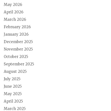
May 2026
April 2026
March 2026
February 2026
January 2026
December 2025
November 2025
October 2025
September 2025
August 2025
July 2025
June 2025
May 2025
April 2025
March 2025