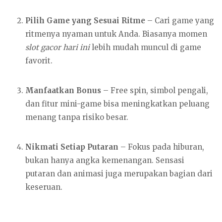
Pilih Game yang Sesuai Ritme
– Cari game yang
ritmenya nyaman untuk Anda. Biasanya momen
slot gacor hari ini
lebih mudah muncul di game
favorit.
Manfaatkan Bonus
– Free spin, simbol pengali,
dan fitur mini-game bisa meningkatkan peluang
menang tanpa risiko besar.
Nikmati Setiap Putaran
– Fokus pada hiburan,
bukan hanya angka kemenangan. Sensasi
putaran dan animasi juga merupakan bagian dari
keseruan.