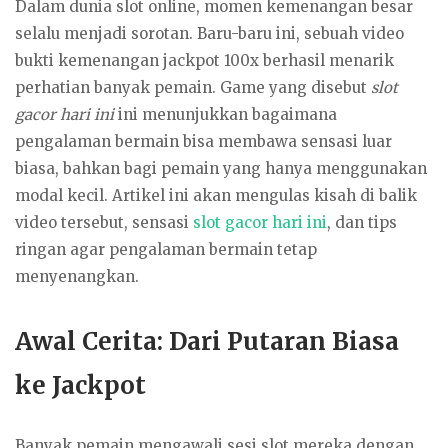
Dalam dunia slot online, momen kemenangan besar
selalu menjadi sorotan. Baru-baru ini, sebuah video
bukti kemenangan jackpot 100x berhasil menarik
perhatian banyak pemain. Game yang disebut
slot
gacor hari ini
ini menunjukkan bagaimana
pengalaman bermain bisa membawa sensasi luar
biasa, bahkan bagi pemain yang hanya menggunakan
modal kecil. Artikel ini akan mengulas kisah di balik
video tersebut, sensasi
slot gacor hari ini
, dan tips
ringan agar pengalaman bermain tetap
menyenangkan.
Awal Cerita: Dari Putaran Biasa
ke Jackpot
Banyak pemain mengawali sesi slot mereka dengan