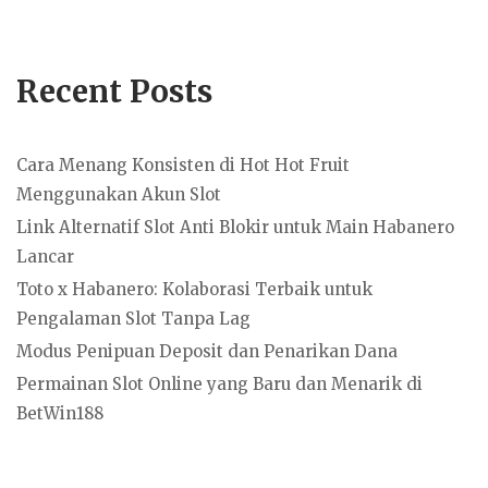
Recent Posts
Cara Menang Konsisten di Hot Hot Fruit
Menggunakan Akun Slot
Link Alternatif Slot Anti Blokir untuk Main Habanero
Lancar
Toto x Habanero: Kolaborasi Terbaik untuk
Pengalaman Slot Tanpa Lag
Modus Penipuan Deposit dan Penarikan Dana
Permainan Slot Online yang Baru dan Menarik di
BetWin188