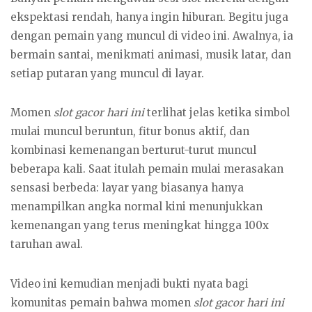
ekspektasi rendah, hanya ingin hiburan. Begitu juga
dengan pemain yang muncul di video ini. Awalnya, ia
bermain santai, menikmati animasi, musik latar, dan
setiap putaran yang muncul di layar.
Momen
slot gacor hari ini
terlihat jelas ketika simbol
mulai muncul beruntun, fitur bonus aktif, dan
kombinasi kemenangan berturut-turut muncul
beberapa kali. Saat itulah pemain mulai merasakan
sensasi berbeda: layar yang biasanya hanya
menampilkan angka normal kini menunjukkan
kemenangan yang terus meningkat hingga 100x
taruhan awal.
Video ini kemudian menjadi bukti nyata bagi
komunitas pemain bahwa momen
slot gacor hari ini