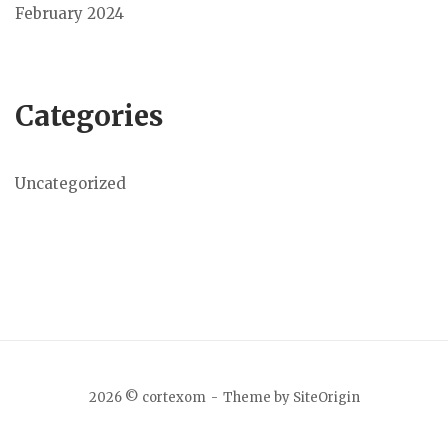
February 2024
Categories
Uncategorized
2026 © cortexom
Theme by
SiteOrigin