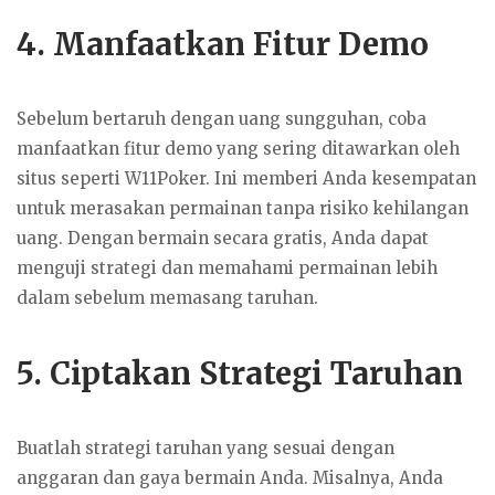
4. Manfaatkan Fitur Demo
Sebelum bertaruh dengan uang sungguhan, coba
manfaatkan fitur demo yang sering ditawarkan oleh
situs seperti W11Poker. Ini memberi Anda kesempatan
untuk merasakan permainan tanpa risiko kehilangan
uang. Dengan bermain secara gratis, Anda dapat
menguji strategi dan memahami permainan lebih
dalam sebelum memasang taruhan.
5. Ciptakan Strategi Taruhan
Buatlah strategi taruhan yang sesuai dengan
anggaran dan gaya bermain Anda. Misalnya, Anda