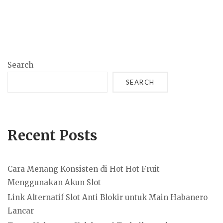
Search
SEARCH
Recent Posts
Cara Menang Konsisten di Hot Hot Fruit
Menggunakan Akun Slot
Link Alternatif Slot Anti Blokir untuk Main Habanero
Lancar