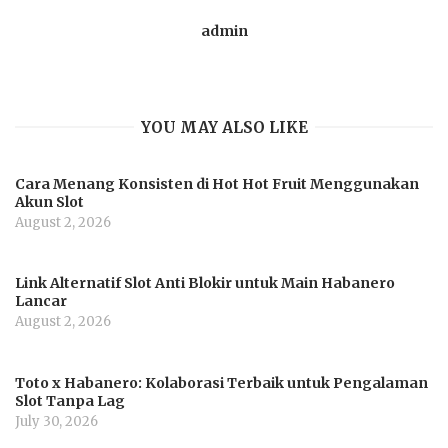
admin
YOU MAY ALSO LIKE
Cara Menang Konsisten di Hot Hot Fruit Menggunakan
Akun Slot
August 2, 2026
Link Alternatif Slot Anti Blokir untuk Main Habanero
Lancar
August 2, 2026
Toto x Habanero: Kolaborasi Terbaik untuk Pengalaman
Slot Tanpa Lag
July 30, 2026