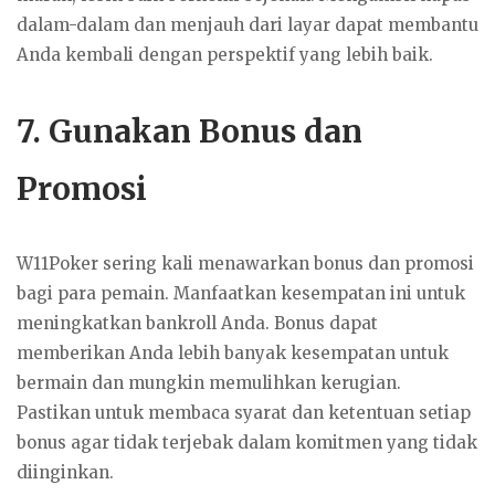
dalam-dalam dan menjauh dari layar dapat membantu
Anda kembali dengan perspektif yang lebih baik.
7. Gunakan Bonus dan
Promosi
W11Poker sering kali menawarkan bonus dan promosi
bagi para pemain. Manfaatkan kesempatan ini untuk
meningkatkan bankroll Anda. Bonus dapat
memberikan Anda lebih banyak kesempatan untuk
bermain dan mungkin memulihkan kerugian.
Pastikan untuk membaca syarat dan ketentuan setiap
bonus agar tidak terjebak dalam komitmen yang tidak
diinginkan.