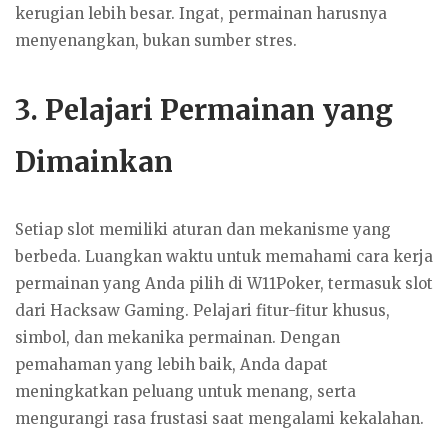
kerugian lebih besar. Ingat, permainan harusnya
menyenangkan, bukan sumber stres.
3. Pelajari Permainan yang
Dimainkan
Setiap slot memiliki aturan dan mekanisme yang
berbeda. Luangkan waktu untuk memahami cara kerja
permainan yang Anda pilih di W11Poker, termasuk slot
dari Hacksaw Gaming. Pelajari fitur-fitur khusus,
simbol, dan mekanika permainan. Dengan
pemahaman yang lebih baik, Anda dapat
meningkatkan peluang untuk menang, serta
mengurangi rasa frustasi saat mengalami kekalahan.