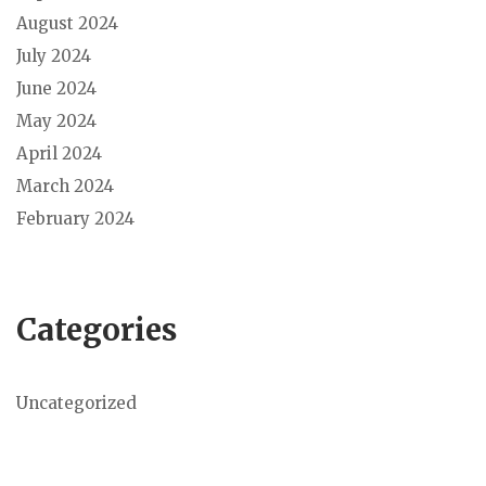
August 2024
July 2024
June 2024
May 2024
April 2024
March 2024
February 2024
Categories
Uncategorized