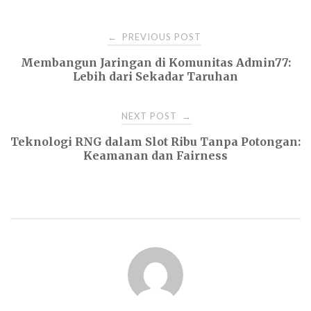
Post
PREVIOUS POST
←
Membangun Jaringan di Komunitas Admin77:
navigation
Lebih dari Sekadar Taruhan
NEXT POST
→
Teknologi RNG dalam Slot Ribu Tanpa Potongan:
Keamanan dan Fairness