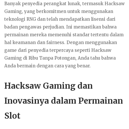
Banyak penyedia perangkat lunak, termasuk Hacksaw
Gaming, yang berkomitmen untuk menggunakan
teknologi RNG dan telah mendapatkan lisensi dari
badan pengawas perjudian. Ini memastikan bahwa
permainan mereka memenuhi standar tertentu dalam
hal keamanan dan fairness. Dengan menggunakan
game dari penyedia terpercaya seperti Hacksaw
Gaming di Ribu Tanpa Potongan, Anda tahu bahwa
Anda bermain dengan cara yang benar.
Hacksaw Gaming dan
Inovasinya dalam Permainan
Slot