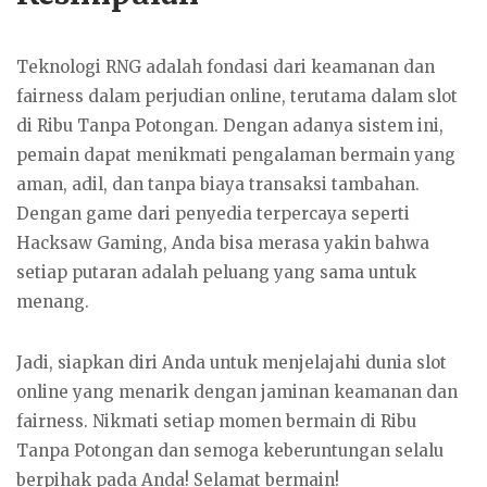
Teknologi RNG adalah fondasi dari keamanan dan
fairness dalam perjudian online, terutama dalam slot
di Ribu Tanpa Potongan. Dengan adanya sistem ini,
pemain dapat menikmati pengalaman bermain yang
aman, adil, dan tanpa biaya transaksi tambahan.
Dengan game dari penyedia terpercaya seperti
Hacksaw Gaming, Anda bisa merasa yakin bahwa
setiap putaran adalah peluang yang sama untuk
menang.
Jadi, siapkan diri Anda untuk menjelajahi dunia slot
online yang menarik dengan jaminan keamanan dan
fairness. Nikmati setiap momen bermain di Ribu
Tanpa Potongan dan semoga keberuntungan selalu
berpihak pada Anda! Selamat bermain!