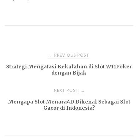
Post
PREVIOUS POST
←
Strategi Mengatasi Kekalahan di Slot W11Poker
navigation
dengan Bijak
NEXT POST
→
Mengapa Slot Menara4D Dikenal Sebagai Slot
Gacor di Indonesia?