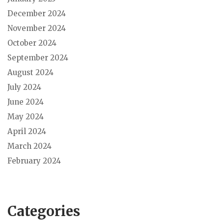
December 2024
November 2024
October 2024
September 2024
August 2024
July 2024
June 2024
May 2024
April 2024
March 2024
February 2024
Categories