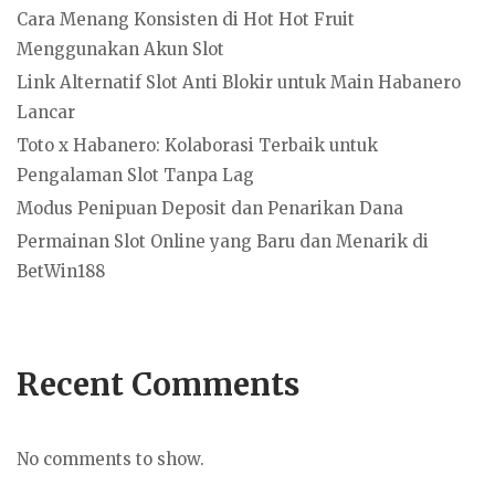
Cara Menang Konsisten di Hot Hot Fruit
Menggunakan Akun Slot
Link Alternatif Slot Anti Blokir untuk Main Habanero
Lancar
Toto x Habanero: Kolaborasi Terbaik untuk
Pengalaman Slot Tanpa Lag
Modus Penipuan Deposit dan Penarikan Dana
Permainan Slot Online yang Baru dan Menarik di
BetWin188
Recent Comments
No comments to show.