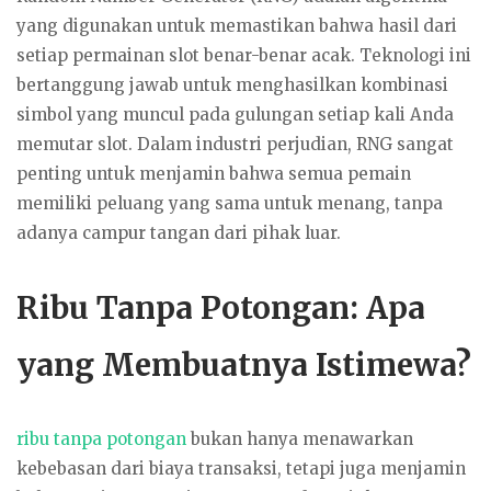
yang digunakan untuk memastikan bahwa hasil dari
setiap permainan slot benar-benar acak. Teknologi ini
bertanggung jawab untuk menghasilkan kombinasi
simbol yang muncul pada gulungan setiap kali Anda
memutar slot. Dalam industri perjudian, RNG sangat
penting untuk menjamin bahwa semua pemain
memiliki peluang yang sama untuk menang, tanpa
adanya campur tangan dari pihak luar.
Ribu Tanpa Potongan: Apa
yang Membuatnya Istimewa?
ribu tanpa potongan
bukan hanya menawarkan
kebebasan dari biaya transaksi, tetapi juga menjamin